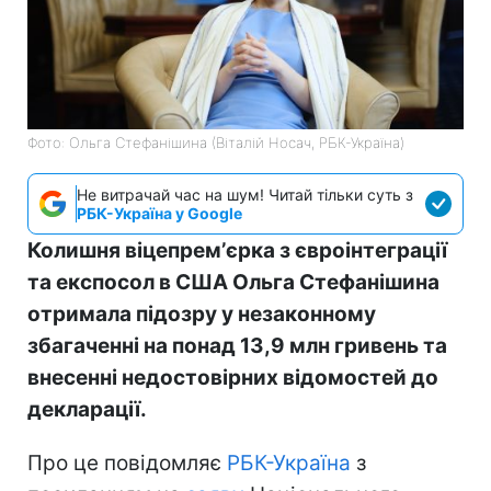
Фото: Ольга Стефанішина (Віталій Носач, РБК-Україна)
Не витрачай час на шум! Читай тільки суть з
РБК-Україна у Google
Колишня віцепремʼєрка з євроінтеграції
та експосол в США Ольга Стефанішина
отримала підозру у незаконному
збагаченні на понад 13,9 млн гривень та
внесенні недостовірних відомостей до
декларації.
Про це повідомляє
РБК-Україна
з