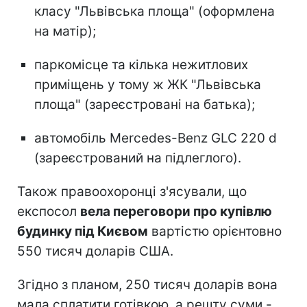
класу "Львівська площа" (оформлена
на матір);
паркомісце та кілька нежитлових
приміщень у тому ж ЖК "Львівська
площа" (зареєстровані на батька);
автомобіль Mercedes-Benz GLC 220 d
(зареєстрований на підлеглого).
Також правоохоронці з'ясували, що
експосол
вела переговори про купівлю
будинку під Києвом
вартістю орієнтовно
550 тисяч доларів США.
Згідно з планом, 250 тисяч доларів вона
мала сплатити готівкою, а решту суми -