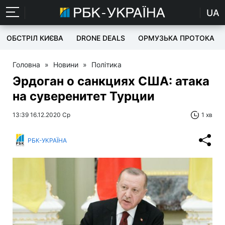
UA
ОБСТРІЛ КИЄВА
DRONE DEALS
ОРМУЗЬКА ПРОТОКА
Головна
»
Новини
»
Політика
Эрдоган о санкциях США: атака
на суверенитет Турции
13:39 16.12.2020 Ср
1 хв
РБК-УКРАЇНА