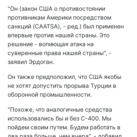
"Он (закон США о противостоянии
противникам Америки посредством
санкций (CAATSA), - ред.) был применен
впервые против нашей страны. Это
решение - вопиющая атака на
суверенные права нашей страны", -
заявил Эрдоган.
Он также предположил, что США якобы
не хотят допустить прорыва Турции в
оборонной промышленности.
"Похоже, что аналогичные средства
использовались бы и без С-400. Мы
пойдем своим путем. Будем работать в
два раза больше, чем вчера", - добавил