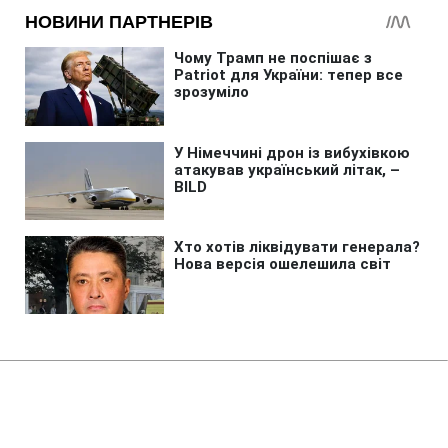
Головна
»
Новини
»
Політика
"Ми чекаємо": Сибіга