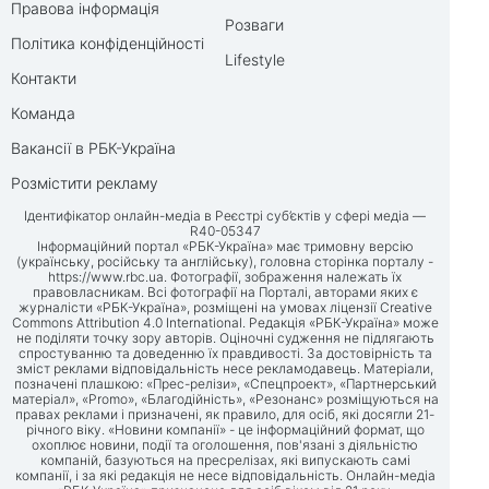
Правова інформація
Розваги
Політика конфіденційності
Lifestyle
Контакти
Команда
Вакансії в РБК-Україна
Розмістити рекламу
Ідентифікатор онлайн-медіа в Реєстрі суб’єктів у сфері медіа —
R40-05347
Інформаційний портал «РБК-Україна» має тримовну версію
(українську, російську та англійську), головна сторінка порталу -
https://www.rbc.ua
. Фотографії, зображення належать їх
правовласникам. Всі фотографії на Порталі, авторами яких є
журналісти «РБК-Україна», розміщені на умовах ліцензії Creative
Commons Attribution 4.0 International. Редакція «РБК-Україна» може
не поділяти точку зору авторів. Оціночні судження не підлягають
спростуванню та доведенню їх правдивості. За достовірність та
зміст реклами відповідальність несе рекламодавець. Матеріали,
позначені плашкою: «Прес-релізи», «Спецпроект», «Партнерський
матеріал», «Promo», «Благодійність», «Резонанс» розміщуються на
правах реклами і призначені, як правило, для осіб, які досягли 21-
річного віку. «Новини компанії» - це інформаційний формат, що
охоплює новини, події та оголошення, пов'язані з діяльністю
компаній, базуються на пресрелізах, які випускають самі
компанії, і за які редакція не несе відповідальність. Онлайн-медіа