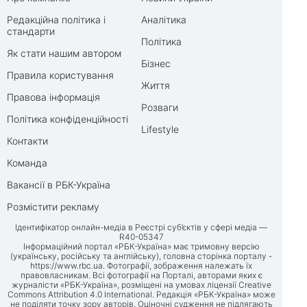
Редакційна політика і
Аналітика
стандарти
Політика
Як стати нашим автором
Бізнес
Правила користування
Життя
Правова інформація
Розваги
Політика конфіденційності
Lifestyle
Контакти
Команда
Вакансії в РБК-Україна
Розмістити рекламу
Ідентифікатор онлайн-медіа в Реєстрі суб’єктів у сфері медіа —
R40-05347
Інформаційний портал «РБК-Україна» має тримовну версію
(українську, російську та англійську), головна сторінка порталу -
https://www.rbc.ua
. Фотографії, зображення належать їх
правовласникам. Всі фотографії на Порталі, авторами яких є
журналісти «РБК-Україна», розміщені на умовах ліцензії Creative
Commons Attribution 4.0 International. Редакція «РБК-Україна» може
не поділяти точку зору авторів. Оціночні судження не підлягають