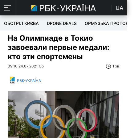
UA
ОБСТРІЛ КИЄВА
DRONE DEALS
ОРМУЗЬКА ПРОТОКА
На Олимпиаде в Токио
завоевали первые медали:
кто эти спортсмены
09:10 24.07.2021 Сб
1 хв
РБК-УКРАЇНА