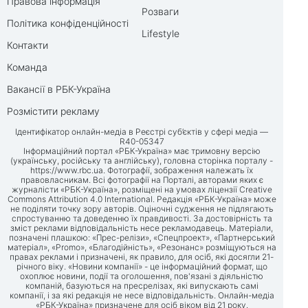
Правова інформація
Розваги
Політика конфіденційності
Lifestyle
Контакти
Команда
Вакансії в РБК-Україна
Розмістити рекламу
Ідентифікатор онлайн-медіа в Реєстрі суб’єктів у сфері медіа —
R40-05347
Інформаційний портал «РБК-Україна» має тримовну версію
(українську, російську та англійську), головна сторінка порталу -
https://www.rbc.ua
. Фотографії, зображення належать їх
правовласникам. Всі фотографії на Порталі, авторами яких є
журналісти «РБК-Україна», розміщені на умовах ліцензії Creative
Commons Attribution 4.0 International. Редакція «РБК-Україна» може
не поділяти точку зору авторів. Оціночні судження не підлягають
спростуванню та доведенню їх правдивості. За достовірність та
зміст реклами відповідальність несе рекламодавець. Матеріали,
позначені плашкою: «Прес-релізи», «Спецпроект», «Партнерський
матеріал», «Promo», «Благодійність», «Резонанс» розміщуються на
правах реклами і призначені, як правило, для осіб, які досягли 21-
річного віку. «Новини компанії» - це інформаційний формат, що
охоплює новини, події та оголошення, пов'язані з діяльністю
компаній, базуються на пресрелізах, які випускають самі
компанії, і за які редакція не несе відповідальність. Онлайн-медіа
«РБК-Україна» призначене для осіб віком від 21 року.