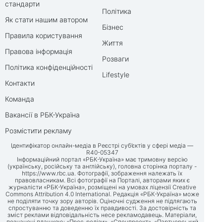
стандарти
Політика
Як стати нашим автором
Бізнес
Правила користування
Життя
Правова інформація
Розваги
Політика конфіденційності
Lifestyle
Контакти
Команда
Вакансії в РБК-Україна
Розмістити рекламу
Ідентифікатор онлайн-медіа в Реєстрі суб’єктів у сфері медіа —
R40-05347
Інформаційний портал «РБК-Україна» має тримовну версію
(українську, російську та англійську), головна сторінка порталу -
https://www.rbc.ua
. Фотографії, зображення належать їх
правовласникам. Всі фотографії на Порталі, авторами яких є
журналісти «РБК-Україна», розміщені на умовах ліцензії Creative
Commons Attribution 4.0 International. Редакція «РБК-Україна» може
не поділяти точку зору авторів. Оціночні судження не підлягають
спростуванню та доведенню їх правдивості. За достовірність та
зміст реклами відповідальність несе рекламодавець. Матеріали,
позначені плашкою: «Прес-релізи», «Спецпроект», «Партнерський