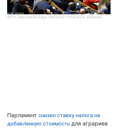
Фото: Верховная рада (Виталий Носач/РБК-Украина)
Парламент
снизил ставку налога на
добавленную стоимость
для аграриев