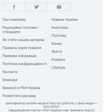
Про компанію
Новини України
Редакційна політика і
Аналітика
стандарти
Політика
Як стати нашим автором
Бізнес
Правила користування
Життя
Правова інформація
Розваги
Політика конфіденційності
Lifestyle
Контакти
Команда
Вакансії в РБК-Україна
Розмістити рекламу
Ідентифікатор онлайн-медіа в Реєстрі суб’єктів у сфері медіа —
R40-05347
Інформаційний портал «РБК-Україна» має тримовну версію