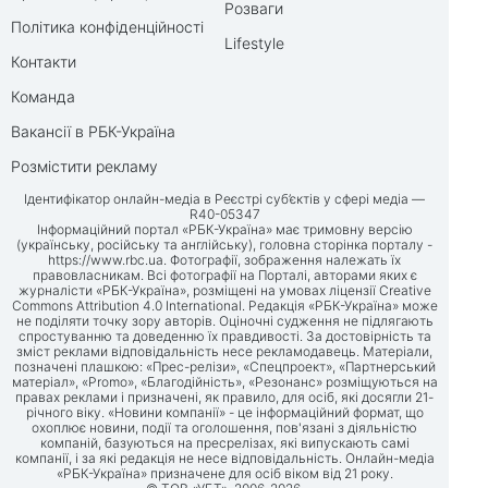
Розваги
Політика конфіденційності
Lifestyle
Контакти
Команда
Вакансії в РБК-Україна
Розмістити рекламу
Ідентифікатор онлайн-медіа в Реєстрі суб’єктів у сфері медіа —
R40-05347
Інформаційний портал «РБК-Україна» має тримовну версію
(українську, російську та англійську), головна сторінка порталу -
https://www.rbc.ua
. Фотографії, зображення належать їх
правовласникам. Всі фотографії на Порталі, авторами яких є
журналісти «РБК-Україна», розміщені на умовах ліцензії Creative
Commons Attribution 4.0 International. Редакція «РБК-Україна» може
не поділяти точку зору авторів. Оціночні судження не підлягають
спростуванню та доведенню їх правдивості. За достовірність та
зміст реклами відповідальність несе рекламодавець. Матеріали,
позначені плашкою: «Прес-релізи», «Спецпроект», «Партнерський
матеріал», «Promo», «Благодійність», «Резонанс» розміщуються на
правах реклами і призначені, як правило, для осіб, які досягли 21-
річного віку. «Новини компанії» - це інформаційний формат, що
охоплює новини, події та оголошення, пов'язані з діяльністю
компаній, базуються на пресрелізах, які випускають самі
компанії, і за які редакція не несе відповідальність. Онлайн-медіа
«РБК-Україна» призначене для осіб віком від 21 року.