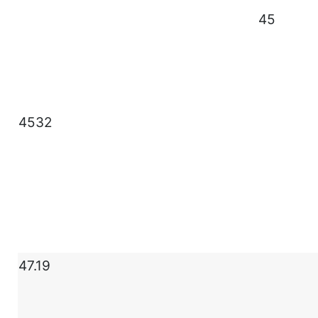
45
4532
47.19