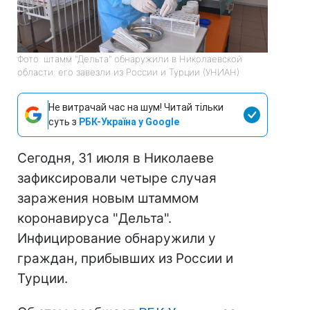
Фото: штамм "Дельта" обнаружили в Николаевской
области: его завезли из России и Турции (УНИАН)
Не витрачай час на шум! Читай тільки
суть з
РБК-Україна у Google
Сегодня, 31 июля в Николаеве
зафиксировали четыре случая
заражения новым штаммом
коронавируса "Дельта".
Инфицирование обнаружили у
граждан, прибывших из России и
Турции.