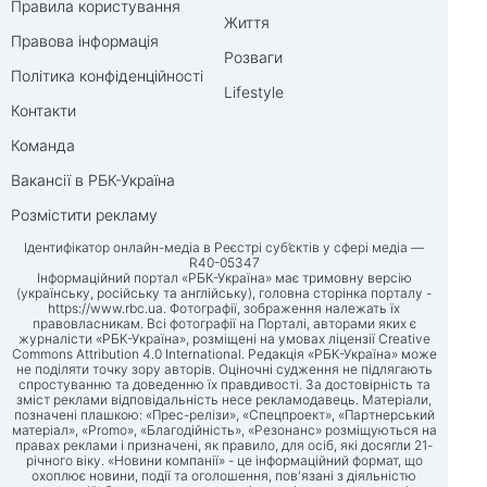
Правила користування
Життя
Правова інформація
Розваги
Політика конфіденційності
Lifestyle
Контакти
Команда
Вакансії в РБК-Україна
Розмістити рекламу
Ідентифікатор онлайн-медіа в Реєстрі суб’єктів у сфері медіа —
R40-05347
Інформаційний портал «РБК-Україна» має тримовну версію
(українську, російську та англійську), головна сторінка порталу -
https://www.rbc.ua
. Фотографії, зображення належать їх
правовласникам. Всі фотографії на Порталі, авторами яких є
журналісти «РБК-Україна», розміщені на умовах ліцензії Creative
Commons Attribution 4.0 International. Редакція «РБК-Україна» може
не поділяти точку зору авторів. Оціночні судження не підлягають
спростуванню та доведенню їх правдивості. За достовірність та
зміст реклами відповідальність несе рекламодавець. Матеріали,
позначені плашкою: «Прес-релізи», «Спецпроект», «Партнерський
матеріал», «Promo», «Благодійність», «Резонанс» розміщуються на
правах реклами і призначені, як правило, для осіб, які досягли 21-
річного віку. «Новини компанії» - це інформаційний формат, що
охоплює новини, події та оголошення, пов'язані з діяльністю