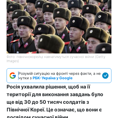
Фото: північнокорейці навчатимуться сучасної війни (Getty
Images)
Розумій ситуацію на фронті через факти, а не
чутки з
РБК-Україна у Google
Росія ухвалила рішення, щоб на її
території для виконання завдань було
ще від 30 до 50 тисяч солдатів з
Північної Кореї. Це означає, що вони є
досвідом сучасної війни.