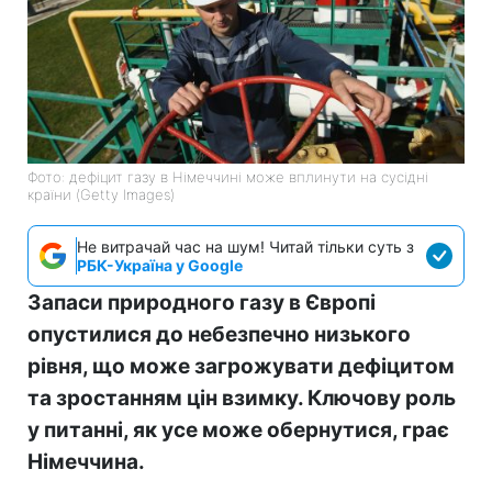
Фото: дефіцит газу в Німеччині може вплинути на сусідні
країни (Getty Images)
Не витрачай час на шум! Читай тільки суть з
РБК-Україна у Google
Запаси природного газу в Європі
опустилися до небезпечно низького
рівня, що може загрожувати дефіцитом
та зростанням цін взимку. Ключову роль
у питанні, як усе може обернутися, грає
Німеччина.