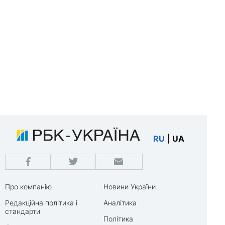
RU
|
UA
Про компанію
Новини України
Редакційна політика і
Аналітика
стандарти
Політика