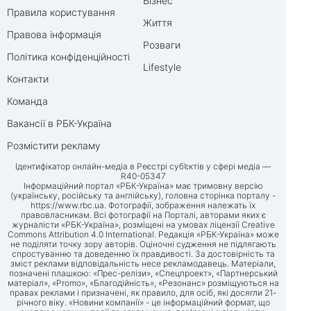
Бізнес
Правила користування
Життя
Правова інформація
Розваги
Політика конфіденційності
Lifestyle
Контакти
Команда
Вакансії в РБК-Україна
Розмістити рекламу
Ідентифікатор онлайн-медіа в Реєстрі суб’єктів у сфері медіа —
R40-05347
Інформаційний портал «РБК-Україна» має тримовну версію
(українську, російську та англійську), головна сторінка порталу -
https://www.rbc.ua
. Фотографії, зображення належать їх
правовласникам. Всі фотографії на Порталі, авторами яких є
журналісти «РБК-Україна», розміщені на умовах ліцензії Creative
Commons Attribution 4.0 International. Редакція «РБК-Україна» може
не поділяти точку зору авторів. Оціночні судження не підлягають
спростуванню та доведенню їх правдивості. За достовірність та
зміст реклами відповідальність несе рекламодавець. Матеріали,
позначені плашкою: «Прес-релізи», «Спецпроект», «Партнерський
матеріал», «Promo», «Благодійність», «Резонанс» розміщуються на
правах реклами і призначені, як правило, для осіб, які досягли 21-
річного віку. «Новини компанії» - це інформаційний формат, що