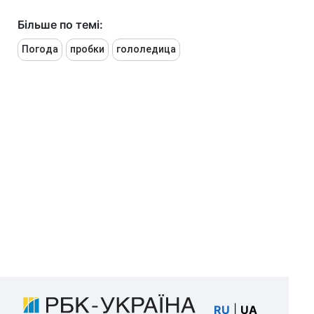
Більше по темі:
Погода
пробки
гололедица
RU
|
UA