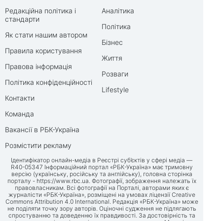
Редакційна політика і
Аналітика
стандарти
Політика
Як стати нашим автором
Бізнес
Правила користування
Життя
Правова інформація
Розваги
Політика конфіденційності
Lifestyle
Контакти
Команда
Вакансії в РБК-Україна
Розмістити рекламу
Ідентифікатор онлайн-медіа в Реєстрі суб’єктів у сфері медіа —
R40-05347 Інформаційний портал «РБК-Україна» має тримовну
версію (українську, російську та англійську), головна сторінка
порталу -
https://www.rbc.ua
. Фотографії, зображення належать їх
правовласникам. Всі фотографії на Порталі, авторами яких є
журналісти «РБК-Україна», розміщені на умовах ліцензії Creative
Commons Attribution 4.0 International. Редакція «РБК-Україна» може
не поділяти точку зору авторів. Оціночні судження не підлягають
спростуванню та доведенню їх правдивості. За достовірність та