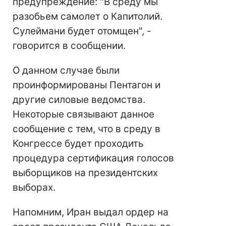
предупреждение: "В среду мы
разобьем самолет о Капитолий.
Сулеймани будет отомщен", -
говорится в сообщении.
О данном случае были
проинформированы Пентагон и
другие силовые ведомства.
Некоторые связывают данное
сообщение с тем, что в среду в
Конгрессе будет проходить
процедура сертификация голосов
выборщиков на президентских
выборах.
Напомним, Иран выдал ордер на