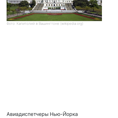
Фото: Капитолий в Вашингтоне (wikipedia.org)
Авиадиспетчеры Нью-Йорка