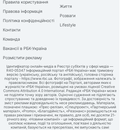
Правила користування
Життя
Правова інформація
Розваги
Політика конфіденційності
Lifestyle
Контакти
Команда
Вакансії в РБК-Україна
Розмістити рекламу
Ідентифікатор онлайн-медіа в Реєстрі суб’єктів у сфері медіа —
R40-05347 Інформаційний портал «РБК-Україна» має тримовну
версію (українську, російську та англійську), головна сторінка
порталу -
https://www.rbc.ua
. Фотографії, зображення належать їх
правовласникам. Всі фотографії на Порталі, авторами яких є
журналісти «РБК-Україна», розміщені на умовах ліцензії Creative
Commons Attribution 4.0 International. Редакція «РБК-Україна» може
не поділяти точку зору авторів. Оціночні судження не підлягають
спростуванню та доведенню їх правдивості. За достовірність та
зміст реклами відповідальність несе рекламодавець. Матеріали,
позначені плашкою: «Прес-релізи», «Спецпроект», «Партнерський
матеріал», «Promo», «Благодійність», «Резонанс» розміщуються на
правах реклами і призначені, як правило, для осіб, які досягли 21-
річного віку. «Новини компанії» - це інформаційний формат, що
охоплює новини, події та оголошення, пов'язані з діяльністю
компаній, базуються на пресрелізах, які випускають самі