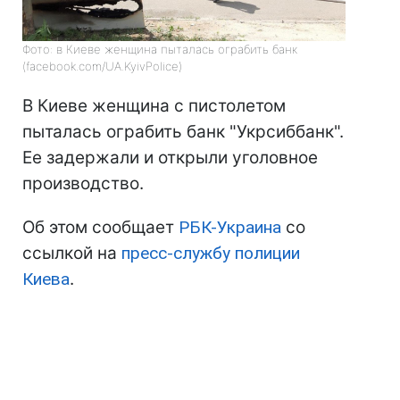
Фото: в Киеве женщина пыталась ограбить банк
(facebook.com/UA.KyivPolice)
В Киеве женщина с пистолетом
пыталась ограбить банк "Укрсиббанк".
Ее задержали и открыли уголовное
производство.
Об этом сообщает
РБК-Украина
со
ссылкой на
пресс-службу полиции
Киева
.