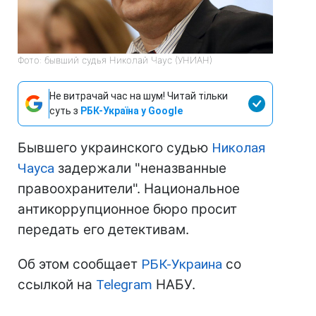
Фото: бывший судья Николай Чаус (УНИАН)
Не витрачай час на шум! Читай тільки
суть з
РБК-Україна у Google
Бывшего украинского судью
Николая
Чауса
задержали "неназванные
правоохранители". Национальное
антикоррупционное бюро просит
передать его детективам.
Об этом сообщает
РБК-Украина
со
ссылкой на
Telegram
НАБУ.