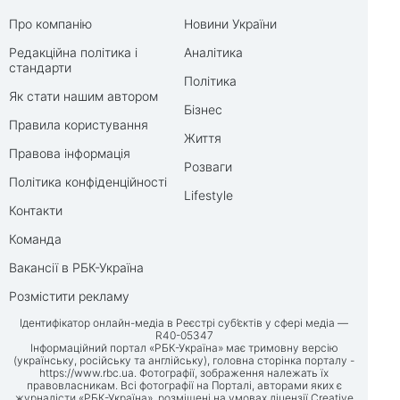
Про компанію
Новини України
Редакційна політика і
Аналітика
стандарти
Політика
Як стати нашим автором
Бізнес
Правила користування
Життя
Правова інформація
Розваги
Політика конфіденційності
Lifestyle
Контакти
Команда
Вакансії в РБК-Україна
Розмістити рекламу
Ідентифікатор онлайн-медіа в Реєстрі суб’єктів у сфері медіа —
R40-05347
Інформаційний портал «РБК-Україна» має тримовну версію
(українську, російську та англійську), головна сторінка порталу -
https://www.rbc.ua
. Фотографії, зображення належать їх
правовласникам. Всі фотографії на Порталі, авторами яких є
журналісти «РБК-Україна», розміщені на умовах ліцензії Creative