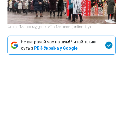
Фото: "Марш мудрости" в Минске (onliner.by)
Не витрачай час на шум! Читай тільки
суть з
РБК-Україна у Google