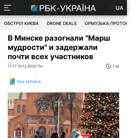
UA
ОБСТРІЛ КИЄВА
DRONE DEALS
ОРМУЗЬКА ПРОТОКА
В Минске разогнали "Марш
мудрости" и задержали
почти всех участников
17:17 14.12.2020 Пн
1 хв
РБК-УКРАЇНА