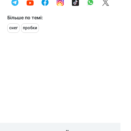
Більше по темі:
снег
пробки