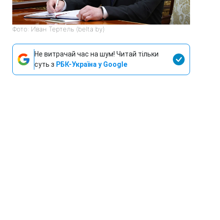
Фото: Иван Тертель (belta by)
Не витрачай час на шум! Читай тільки
суть з
РБК-Україна у Google