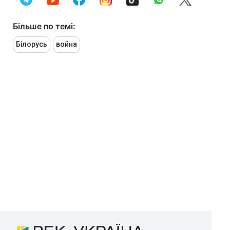
Більше по темі:
Білорусь
война