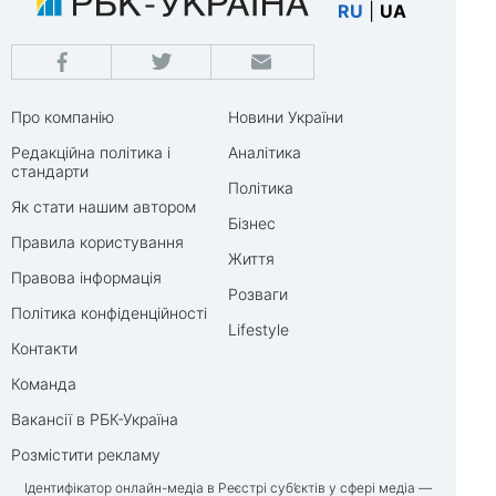
RU
|
UA
Про компанію
Новини України
Редакційна політика і
Аналітика
стандарти
Політика
Як стати нашим автором
Бізнес
Правила користування
Життя
Правова інформація
Розваги
Політика конфіденційності
Lifestyle
Контакти
Команда
Вакансії в РБК-Україна
Розмістити рекламу
Ідентифікатор онлайн-медіа в Реєстрі суб’єктів у сфері медіа —