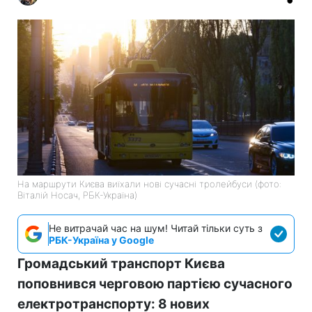
На маршрути Києва виїхали нові сучасні тролейбуси (фото:
Віталій Носач, РБК-Україна)
Не витрачай час на шум! Читай тільки суть з
РБК-Україна у Google
Громадський транспорт Києва
поповнився черговою партією сучасного
електротранспорту: 8 нових