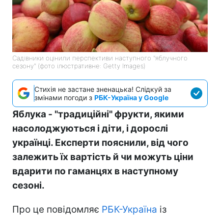
Садівники оцінили перспективи наступного "яблучного
сезону" (фото ілюстративне: Getty Images)
Стихія не застане зненацька! Слідкуй за
змінами погоди з
РБК-Україна у Google
Яблука - "традиційні" фрукти, якими
насолоджуються і діти, і дорослі
українці. Експерти пояснили, від чого
залежить їх вартість й чи можуть ціни
вдарити по гаманцях в наступному
сезоні.
Про це повідомляє
РБК-Україна
із