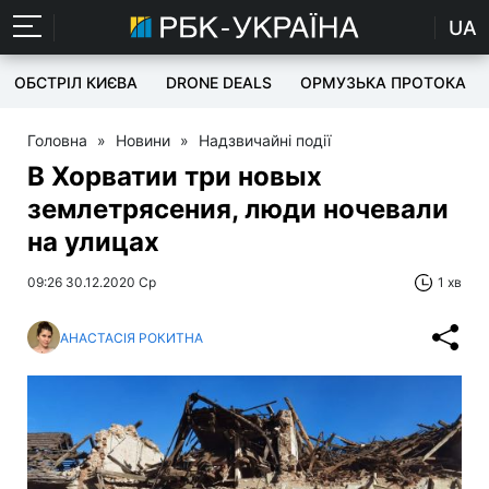
UA
ОБСТРІЛ КИЄВА
DRONE DEALS
ОРМУЗЬКА ПРОТОКА
Головна
»
Новини
»
Надзвичайні події
В Хорватии три новых
землетрясения, люди ночевали
на улицах
09:26 30.12.2020 Ср
1 хв
АНАСТАСІЯ РОКИТНА