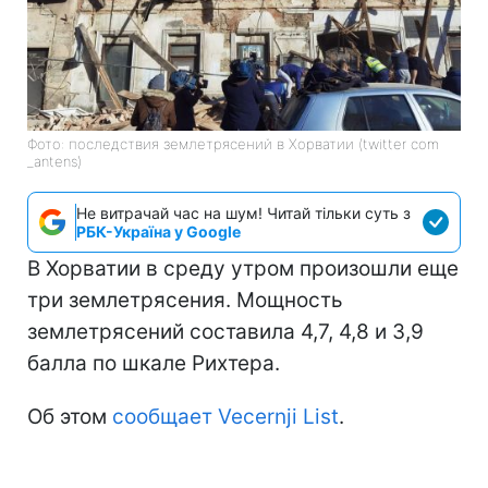
Фото: последствия землетрясений в Хорватии (twitter com
_antens)
Не витрачай час на шум! Читай тільки суть з
РБК-Україна у Google
В Хорватии в среду утром произошли еще
три землетрясения. Мощность
землетрясений составила 4,7, 4,8 и 3,9
балла по шкале Рихтера.
Об этом
сообщает Vecernji List
.