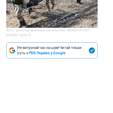
Фото: раненый военный на носилках (facebook.com
pressjfo news 3)
Не витрачай час на шум! Читай тільки
суть з
РБК-Україна у Google