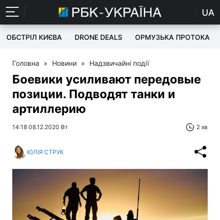
UA
ОБСТРІЛ КИЄВА
DRONE DEALS
ОРМУЗЬКА ПРОТОКА
Головна
»
Новини
»
Надзвичайні події
Боевики усиливают передовые
позиции. Подводят танки и
артиллерию
14:18 08.12.2020 Вт
2 хв
ЮЛІЯ СТРУК