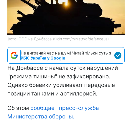
Фото: ООС на Донбассе (flickr.com/ministryofdefenceua)
Не витрачай час на шум! Читай тільки суть з
РБК-Україна у Google
На Донбассе с начала суток нарушений
"режима тишины" не зафиксировано.
Однако боевики усиливают передовые
позиции танками и артиллерией.
Об этом
сообщает пресс-служба
Министерства обороны.