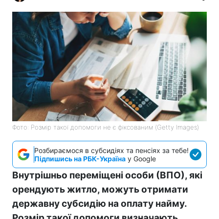
Фото: Розмір такої допомоги не є фіксованим (Getty Images)
Розбираємося в субсидіях та пенсіях за тебе!
Підпишись на РБК-Україна
у Google
Внутрішньо переміщені особи (ВПО), які
орендують житло, можуть отримати
державну субсидію на оплату найму.
Розмір такої допомоги визначають