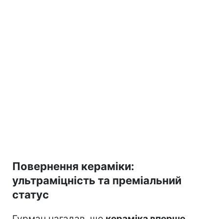
Повернення кераміки:
ультраміцність та преміальний
статус
Гурман нагадав, що
кераміка вперше