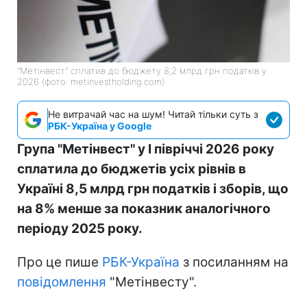
"Метінвест" сплатив до бюджету 8,2 млрд грн податків у
2026 (фото: metinvestholding.com)
Не витрачай час на шум! Читай тільки суть з
РБК-Україна у Google
Група "Метінвест" у I півріччі 2026 року
сплатила до бюджетів усіх рівнів в
Україні 8,5 млрд грн податків і зборів, що
на 8% менше за показник аналогічного
періоду 2025 року.
Про це пише
РБК-Україна
з посиланням на
повідомлення
"Метінвесту".