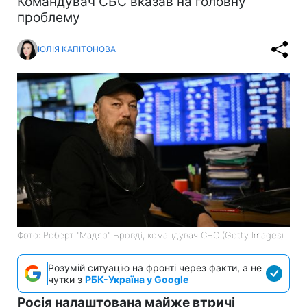
Командувач СБС вказав на головну
проблему
ЮЛІЯ КАПІТОНОВА
Фото: Роберт "Мадяр" Бровді, командувач СБС (Getty Images)
Розумій ситуацію на фронті через факти, а не
чутки з
РБК-Україна у Google
Росія налаштована майже втричі