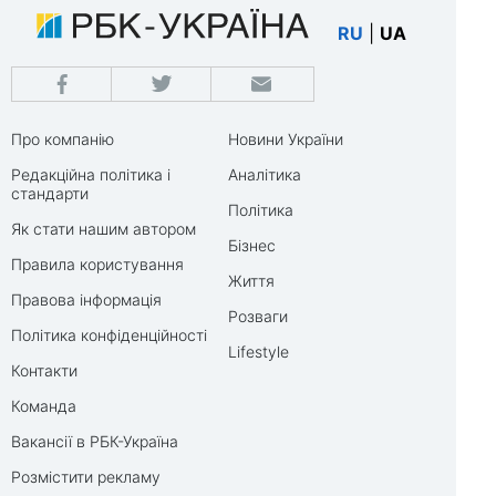
RU
|
UA
Про компанію
Новини України
Редакційна політика і
Аналітика
стандарти
Політика
Як стати нашим автором
Бізнес
Правила користування
Життя
Правова інформація
Розваги
Політика конфіденційності
Lifestyle
Контакти
Команда
Вакансії в РБК-Україна
Розмістити рекламу