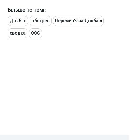
Більше по темі:
Донбас
обстрел
Перемир'я на Донбасі
сводка
ООС