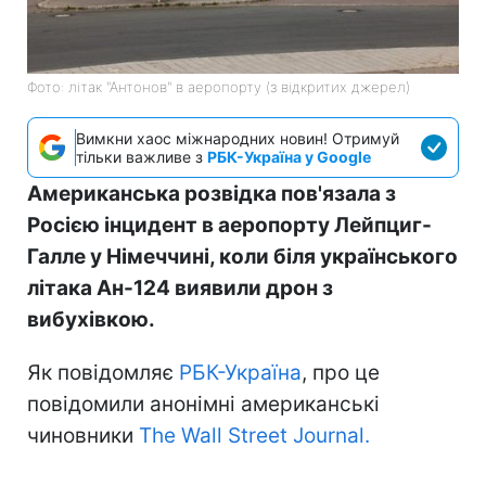
Фото: літак "Антонов" в аеропорту (з відкритих джерел)
Вимкни хаос міжнародних новин! Отримуй
тільки важливе з
РБК-Україна у Google
Американська розвідка пов'язала з
Росією інцидент в аеропорту Лейпциг-
Галле у Німеччині, коли біля українського
літака Ан-124 виявили дрон з
вибухівкою.
Як повідомляє
РБК-Україна
, про це
повідомили анонімні американські
чиновники
The Wall Street Journal.