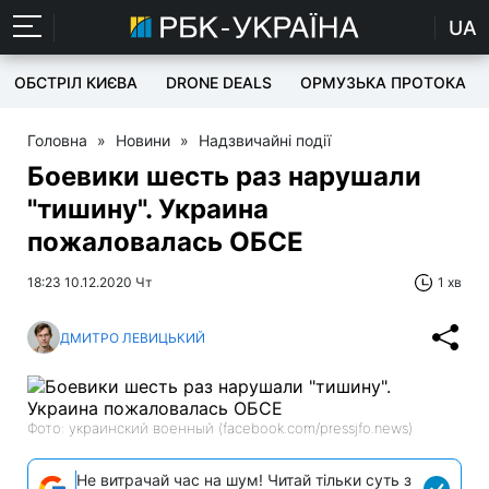
UA
ОБСТРІЛ КИЄВА
DRONE DEALS
ОРМУЗЬКА ПРОТОКА
Головна
»
Новини
»
Надзвичайні події
Боевики шесть раз нарушали
"тишину". Украина
пожаловалась ОБСЕ
18:23 10.12.2020 Чт
1 хв
ДМИТРО ЛЕВИЦЬКИЙ
Фото: украинский военный (facebook.com/pressjfo.news)
Не витрачай час на шум! Читай тільки суть з