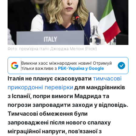
Фото: прем'єрка Італії Джорджа Мелоні (Flickr)
Вимкни хаос міжнародних новин! Отримуй
тільки важливе з
РБК-Україна у Google
Італія не планує скасовувати
тимчасові
прикордонні перевірки
для мандрівників
з Іспанії, попри вимоги Мадрида та
погрози запровадити заходи у відповідь.
Тимчасові обмеження були
запроваджені після нового спалаху
міграційної напруги, пов’язаної з