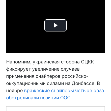
Play
Video
Напомним, украинская сторона СЦКК
фиксирует увеличение случаев
применения снайперов российско-
оккупационными силами на Донбассе. В
ноябре
вражеские снайперы четыре раза
обстреливали позиции ООС
.