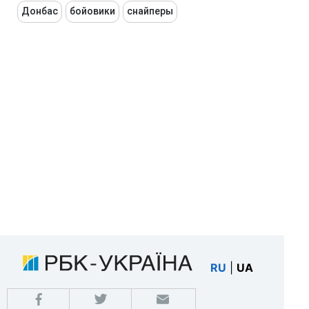
Донбас
бойовики
снайперы
RU
|
UA