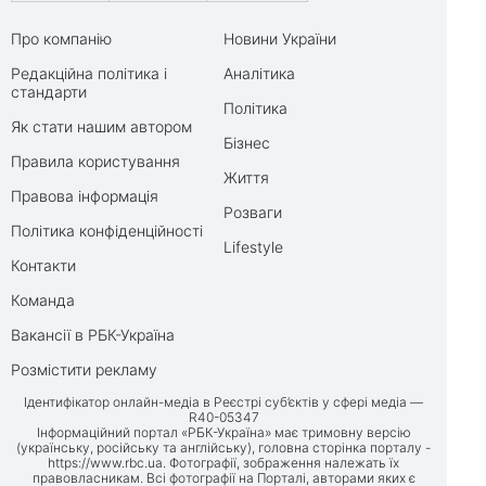
Про компанію
Новини України
Редакційна політика і
Аналітика
стандарти
Політика
Як стати нашим автором
Бізнес
Правила користування
Життя
Правова інформація
Розваги
Політика конфіденційності
Lifestyle
Контакти
Команда
Вакансії в РБК-Україна
Розмістити рекламу
Ідентифікатор онлайн-медіа в Реєстрі суб’єктів у сфері медіа —
R40-05347
Інформаційний портал «РБК-Україна» має тримовну версію
(українську, російську та англійську), головна сторінка порталу -
https://www.rbc.ua
. Фотографії, зображення належать їх
правовласникам. Всі фотографії на Порталі, авторами яких є