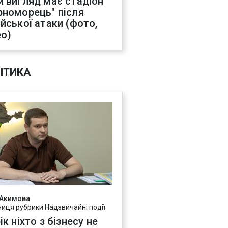
й вигляд має стадіон
рноморець" після
ійської атаки (фото,
ео)
ІТИКА
 Акимова
ниця рубрики Надзвичайні події
ік ніхто з бізнесу не