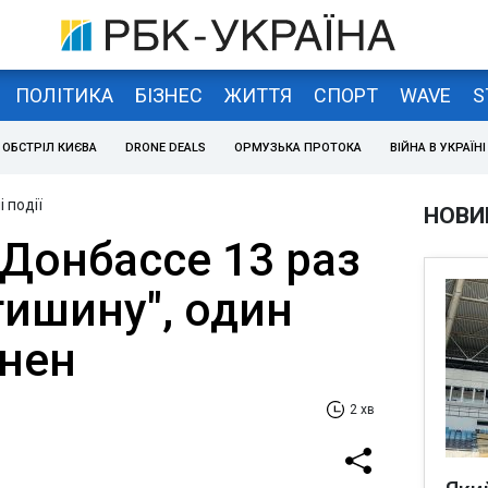
ПОЛІТИКА
БІЗНЕС
ЖИТТЯ
СПОРТ
WAVE
S
ОБСТРІЛ КИЄВА
DRONE DEALS
ОРМУЗЬКА ПРОТОКА
ВІЙНА В УКРАЇНІ
 події
НОВИ
 Донбассе 13 раз
тишину", один
нен
2 хв