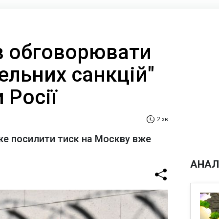
в обговорювати
ельних санкцій"
 Росії
2 хв
е посилити тиск на Москву вже
АНАЛ