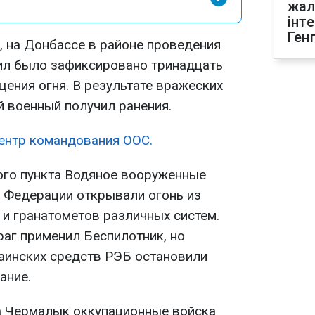
жал
інт
Ген
, на Донбассе в районе проведения
ил было зафиксировано тринадцать
ения огня. В результате вражеских
й военный получил ранения.
ентр командования ООС.
ного пункта Водяное вооруженные
 Федерации открывали огонь из
 и гранатометов различных систем.
раг применил Беспилотник, но
аинских средств РЭБ остановили
ание.
а Чермалык оккупационные войска