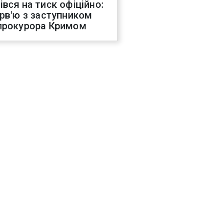
івся на тиск офіційно:
ерв'ю з заступником
прокурора Кримом