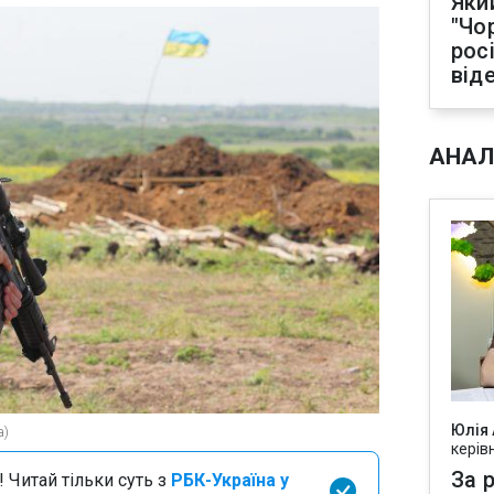
Яки
"Чо
рос
від
АНАЛ
Юлія
а)
керів
За р
 Читай тільки суть з
РБК-Україна у