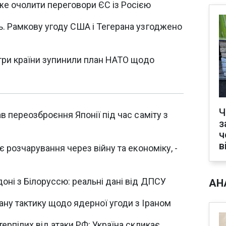
же очолити переговори ЄС із Росією
ь. Рамкову угоду США і Тегерана узгоджено
 три країни зупинили план НАТО щодо
Ч
в переозброєння Японії під час саміту з
з
ч
в
є розчарування через війну та економіку, -
оні з Білоруссю: реальні дані від ДПСУ
АН
ну тактику щодо ядерної угоди з Іраном
ерпілих від атаки РФ: Україна скликає