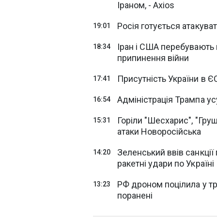
Іраном, - Axios
Росія готується атакува
19:01
Іран і США перебувають 
18:34
припинення війни
Присутність України в Є
17:41
Адміністрація Трампа усу
16:54
Горіли "Шесхарис", "Груш
15:31
атаки Новоросійська
Зеленський ввів санкції
14:20
ракетні удари по Україні
РФ дроном поцілила у тр
13:23
поранені