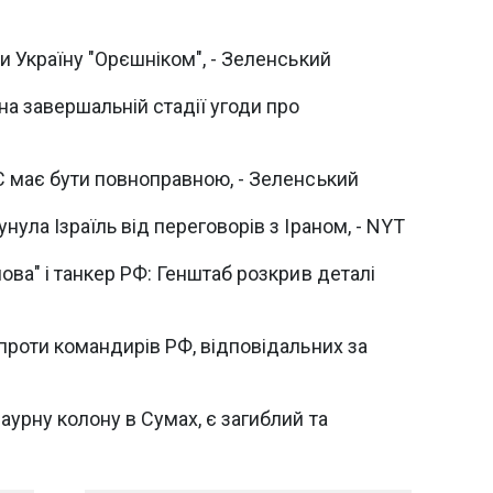
ти Україну "Орєшніком", - Зеленський
на завершальній стадії угоди про
С має бути повноправною, - Зеленський
нула Ізраїль від переговорів з Іраном, - NYT
ова" і танкер РФ: Генштаб розкрив деталі
 проти командирів РФ, відповідальних за
аурну колону в Сумах, є загиблий та