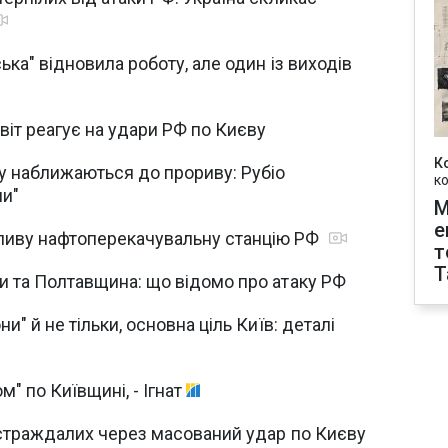
ька" відновила роботу, але один із виходів
світ реагує на удари РФ по Києву
К
у наближаються до прориву: Рубіо
к
ни"
М
е
ливу нафтоперекачувальну станцію РФ
т
T
и та Полтавщина: що відомо про атаку РФ
и" й не тільки, основна ціль Київ: деталі
" по Київщині, - Ігнат
остраждалих через масований удар по Києву