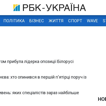
ПОЛІТИКА
БІЗНЕС
ЖИТТЯ
СПОРТ
WAVE
S
ом прибула лідерка опозиції Білорусі
єва: хто опинився в першій п'ятірці поруч із
вень: яких спеціалістів зараз найбільше
НО