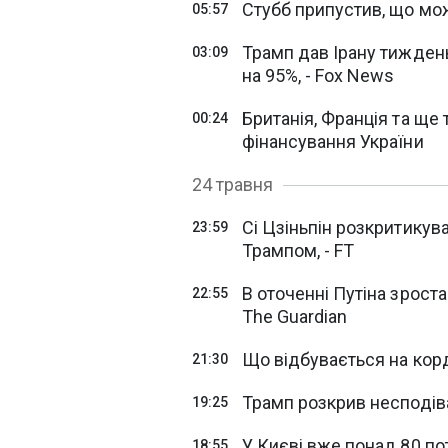
Стубб припустив, що мо
05:57
Трамп дав Ірану тижден
03:09
на 95%, - Fox News
Британія, Франція та ще
00:24
фінансування України
24 травня
Сі Цзіньпін розкритикува
23:59
Трампом, - FT
В оточенні Путіна зроста
22:55
The Guardian
Що відбувається на корд
21:30
Трамп розкрив несподіва
19:25
У Києві вже понад 80 пот
18:55