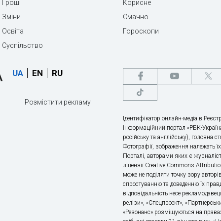
Гроші
Корисне
Зміни
Смачно
Освіта
Гороскопи
Суспільство
UA
EN
RU
Розмістити рекламу
Ідентифікатор онлайн-медіа в Реєстр
Інформаційний портал «РБК-Україна
російську та англійську), головна с
Фотографії, зображення належать ї
Порталі, авторами яких є журналіс
ліцензії Creative Commons Attributio
може не поділяти точку зору авторі
спростуванню та доведенню їх правд
відповідальність несе рекламодавец
релізи», «Спецпроект», «Партнерськи
«Резонанс» розміщуються на правах