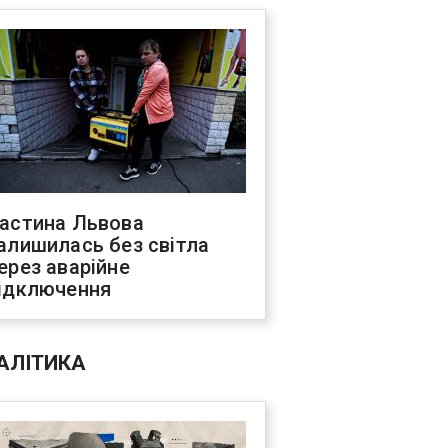
астина Львова
алишилась без світла
ерез аварійне
ідключення
АЛІТИКА