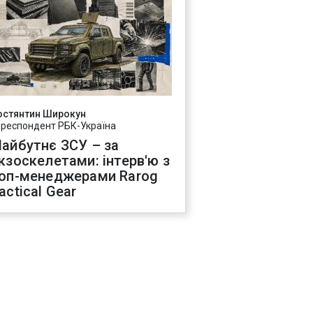
остянтин Широкун
ореспондент РБК-Україна
айбутнє ЗСУ – за
кзоскелетами: інтерв'ю з
оп-менеджерами Rarog
actical Gear