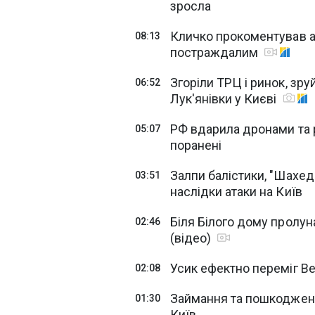
зросла
Кличко прокоментував ат
08:13
постраждалим
Згоріли ТРЦ і ринок, зр
06:52
Лук'янівки у Києві
РФ вдарила дронами та р
05:07
поранені
Залпи балістики, "Шахед
03:51
наслідки атаки на Київ
Біля Білого дому пролун
02:46
(відео)
Усик ефектно переміг Ве
02:08
Займання та пошкоджені 
01:30
Київ