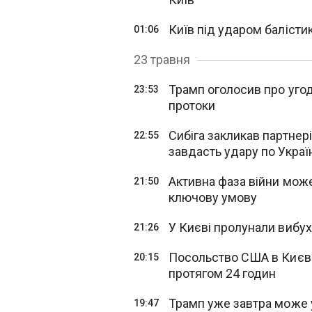
Київ під ударом балістик
01:06
23 травня
Трамп оголосив про угод
23:53
протоки
Сибіга закликав партнер
22:55
завдасть удару по Украї
Активна фаза війни мож
21:50
ключову умову
У Києві пролунали вибу
21:26
Посольство США в Києві
20:15
протягом 24 годин
Трамп уже завтра може 
19:47