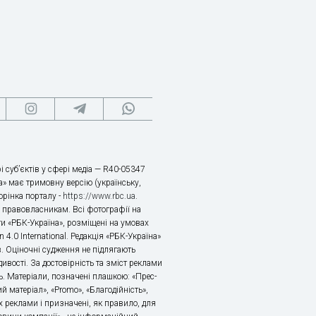
і суб’єктів у сфері медіа — R40-05347
» має тримовну версію (українську,
торінка порталу -
https://www.rbc.ua
.
х правовласникам. Всі фотографії на
ти «РБК-Україна», розміщені на умовах
n 4.0 International. Редакція «РБК-Україна»
в. Оціночні судження не підлягають
ивості. За достовірність та зміст реклами
ь. Матеріали, позначені плашкою: «Прес-
й матеріал», «Promo», «Благодійність»,
 реклами і призначені, як правило, для