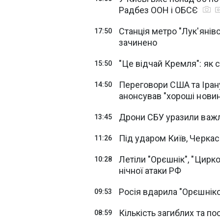
Радбез ООН і ОБСЄ
Станція метро "Лук'янівс
17:50
зачинено
"Це відчай Кремля": як 
15:50
Переговори США та Іран
14:50
анонсував "хороші нови
Дрони СБУ уразили важ
13:45
Під ударом Київ, Черкас
11:26
Летіли "Орєшнік", "Циркон
10:28
нічної атаки РФ
Росія вдарила "Орєшніком
09:53
Кількість загиблих та п
08:59