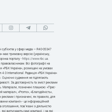
і суб’єктів у сфері медіа — R40-05347
» має тримовну версію (українську,
торінка порталу -
https://www.rbc.ua
.
х правовласникам. Всі фотографії на
ти «РБК-Україна», розміщені на умовах
n 4.0 International. Редакція «РБК-Україна»
в. Оціночні судження не підлягають
ивості. За достовірність та зміст реклами
ь. Матеріали, позначені плашкою: «Прес-
й матеріал», «Promo», «Благодійність»,
 реклами і призначені, як правило, для
«Новини компанії» - це інформаційний
а оголошення, пов'язані з діяльністю
 які випускають самі компанії, і за які