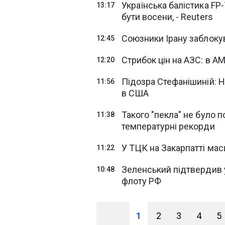
Українська балістика FP-
13:17
бути восени, - Reuters
Союзники Ірану заблокув
12:45
Стрибок цін на АЗС: в 
12:20
Підозра Стефанішиній: 
11:56
в США
Такого "пекла" не було п
11:38
температурні рекорди
У ТЦК на Закарпатті ма
11:22
Зеленський підтвердив у
10:48
флоту РФ
1
2
3
4
5