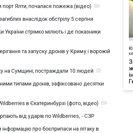
 порт Ялти, почалася пожежа (відео)
 загиблих внаслідок обстрілу 5 серпня
ки України стрімко міліють і де показники
Ю
ерігання та запуску дронів у Криму і ворожій
к
З
ж
ку на Сумщині, постраждали 10 людей
і
Г
зними типами дронів, зафіксовано десятки
ildberries в Єкатеринбурзі (фото, відео)
пають від ударів по Wildberries, - СЗР
 інформацію про боєприпаси на літаку в