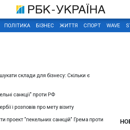
ПОЛІТИКА
БІЗНЕС
ЖИТТЯ
СПОРТ
WAVE
S
укати склади для бізнесу: Скільки є
льні санкції" проти РФ
бії і розповів про мету візиту
и проект "пекельних санкцій" Грема проти
НО