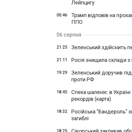
Лейпцигу
Трамп відповів на проха
00:46
ППО
06 серпня
Зеленський здійснить пе
21:25
Росія знищила склади з п
21:11
Зеленський доручив під
19:29
проти РФ
Спека шаленіє: в Україн
18:45
рекордів (карта)
Російська "Бандероль" з
18:32
загиблі
Сікорський закликав об
18:25