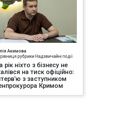
лія Акимова
ерівниця рубрики Надзвичайні події
а рік ніхто з бізнесу не
алівся на тиск офіційно:
нтерв'ю з заступником
енпрокурора Кримом