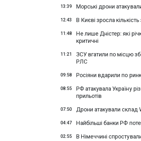
Морські дрони атакували
13:39
В Києві зросла кількість
12:43
Не лише Дністер: які річ
11:48
критичні
ЗСУ вгатили по місцю зб
11:21
РЛС
Росіяни вдарили по рин
09:58
РФ атакувала Україну рі
08:55
прильотів
Дрони атакували склад W
07:50
Найбільші банки РФ потер
04:47
В Німеччині спростували
02:55