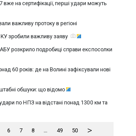
7 вже на сертифікації, перші удари можуть
али важливу протоку в регіоні
АМКУ зробили важливу заяву
НАБУ розкрило подробиці справи експосолки
онад 60 років: де на Волині зафіксували нові
сштабні обшуки: що відомо
дари по НПЗ на відстані понад 1300 км та
>
6
7
8
...
49
50