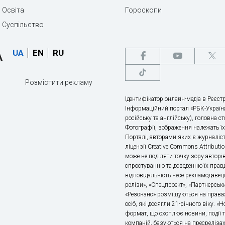
Освіта
Гороскопи
Суспільство
UA
EN
RU
Розмістити рекламу
Ідентифікатор онлайн-медіа в Реєстр
Інформаційний портал «РБК-Україна
російську та англійську), головна с
Фотографії, зображення належать ї
Порталі, авторами яких є журналіс
ліцензії Creative Commons Attributio
може не поділяти точку зору авторі
спростуванню та доведенню їх правд
відповідальність несе рекламодавец
релізи», «Спецпроект», «Партнерськи
«Резонанс» розміщуються на правах
осіб, які досягли 21-річного віку. 
формат, що охоплює новини, події т
компаній, базуються на пресрелізах,