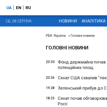
UA
EN
RU
НОВИНИ
АНАЛІТИКА
СБ, 08 СЕРПНЯ
РБК-Україна
» Головні новини
ГОЛОВНІ НОВИНИ
Фонд держмайна почав ш
20:30
потенційних площ
Сенат США схвалив "пеке
20:26
Зеленський прибув до Сер
19:28
Сенат почав обговорюват
18:25
Росії