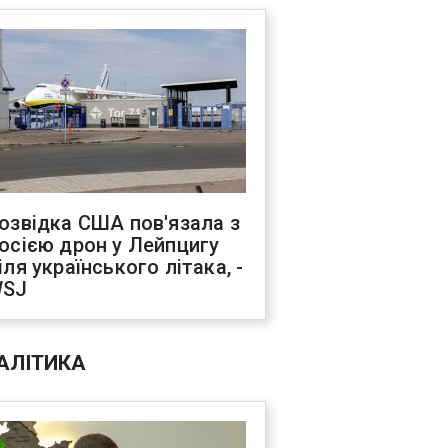
озвідка США пов'язала з
осією дрон у Лейпцигу
іля українського літака, -
SJ
АЛІТИКА