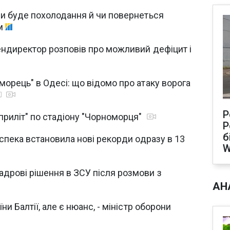
ли буде похолодання й чи повернеться
ом
ендиректор розповів про можливий дефіцит і
морець" в Одесі: що відомо про атаку ворога
Р
"приліт" по стадіону "Чорноморця"
Р
б
 спека встановила нові рекорди одразу в 13
W
адрові рішення в ЗСУ після розмови з
АН
ни Балтії, але є нюанс, - міністр оборони