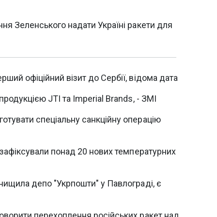
ння Зеленського надати Україні ракети для
рший офіційний візит до Сербії, відома дата
родукцією JTI та Imperial Brands, - ЗМІ
готувати спеціальну санкційну операцію
і зафіксували понад 20 нових температурних
нищила депо "Укрпошти" у Павлограді, є
говорити перехоплення російських ракет над