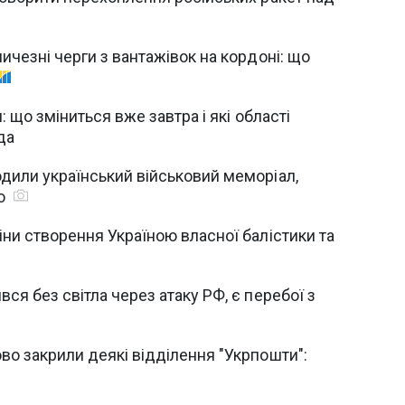
ичезні черги з вантажівок на кордоні: що
: що зміниться вже завтра і які області
да
дили український військовий меморіал,
ло
ни створення Україною власної балістики та
ся без світла через атаку РФ, є перебої з
о закрили деякі відділення "Укрпошти":