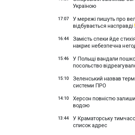
Україною
У мережі пишуть про вел
17:07
відбувається насправді
Замість спеки йде стихія
16:44
накриє небезпечна него
У Польщі вандали пошко
15:46
посольство відреагува
Зеленський назвав термі
15:10
системи ПРО
Херсон повністю залишив
14:10
водою
У Краматорську тимчасов
13:44
список адрес