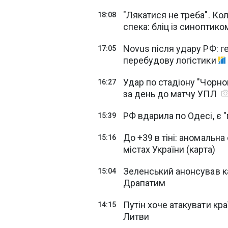
"Лякатися не треба". Ко
18:08
спека: бліц із синоптик
Novus після удару РФ: г
17:05
перебудову логістики
Удар по стадіону "Чорно
16:27
за день до матчу УПЛ
РФ вдарила по Одесі, є 
15:39
До +39 в тіні: аномальна
15:16
містах України (карта)
Зеленський анонсував к
15:04
Драпатим
Путін хоче атакувати краї
14:15
Литви