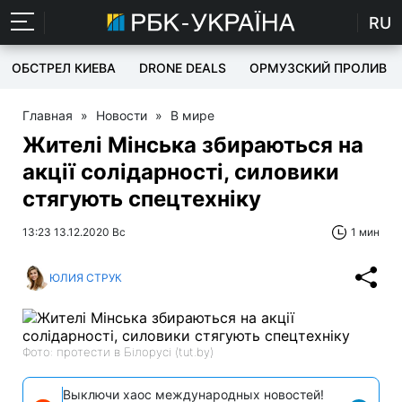
RU
ОБСТРЕЛ КИЕВА
DRONE DEALS
ОРМУЗСКИЙ ПРОЛИВ
Главная
»
Новости
»
В мире
Жителі Мінська збираються на
акції солідарності, силовики
стягують спецтехніку
13:23 13.12.2020 Вс
1 мин
ЮЛИЯ СТРУК
Фото: протести в Білорусі (tut.by)
Выключи хаос международных новостей!