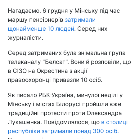
Нагадаємо, 6 грудня у Мінську під час
маршу пенсіонерів
затримали
щонайменше 10 людей
. Серед них
журналісти.
Серед затриманих була знімальна група
телеканалу "Белсат". Вони й розповіли, що
в СІЗО на Окрестина з акції
правоохоронці привезли 10 осіб.
Як писало РБК-Україна, минулої неділі у
Мінську і містах Білорусі пройшли вже
традиційні протести проти Олександра
Лукашенка. Повідомлялося, що
в столиці
республіки затримали понад 300 осіб.