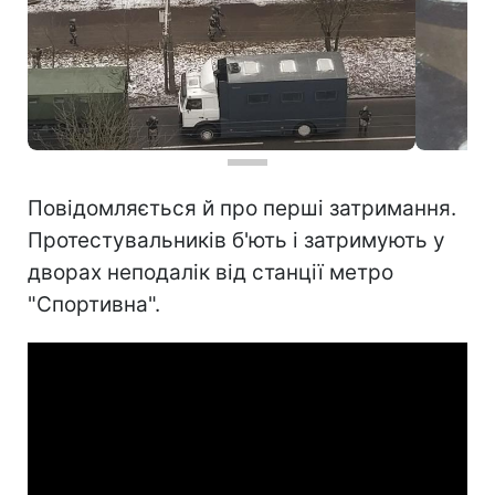
Повідомляється й про перші затримання.
Протестувальників б'ють і затримують у
дворах неподалік від станції метро
"Спортивна".