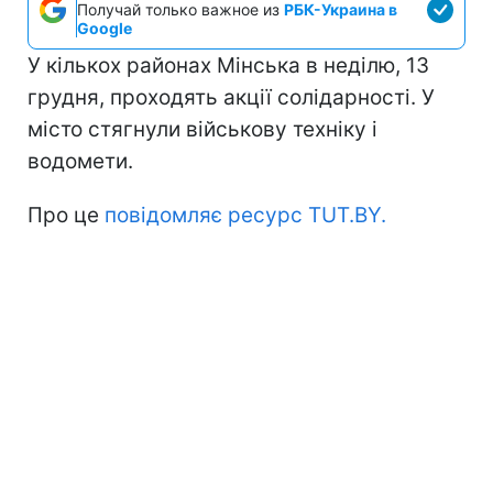
Получай только важное из
РБК-Украина в
Google
У кількох районах Мінська в неділю, 13
грудня, проходять акції солідарності. У
місто стягнули військову техніку і
водомети.
Про це
повідомляє ресурс TUT.BY.