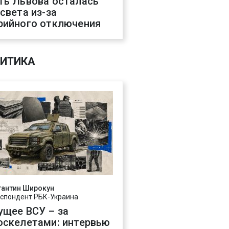
ть Львова осталась
 света из-за
рийного отключения
ИТИКА
тантин Широкун
спондент РБК-Украина
ущее ВСУ – за
оскелетами: интервью