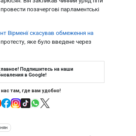
ркісян. Він закликав чинний уряд піти
в провести позачергові парламентські
нт Вірменії скасував обмеження на
й протесту, яке було введене через
главное! Подпишитесь на наши
новления в Google!
 нас там, где вам удобно!
инян