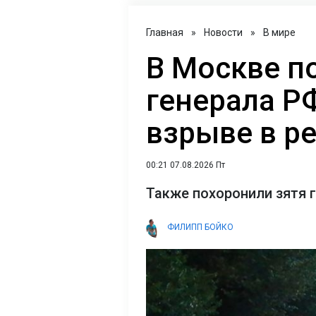
Главная
»
Новости
»
В мире
В Москве п
генерала Р
взрыве в р
00:21 07.08.2026 Пт
Также похоронили зятя 
ФИЛИПП БОЙКО