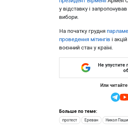
президент Вірменії
Армен Са
у відставку і запропонува
вибори.
На початку грудня
парламе
проведення мітингів
і акці
воєнний стан у країні.
Не упустите 
об
Или читайте
Больше по теме:
протест
Ереван
Никол Паш