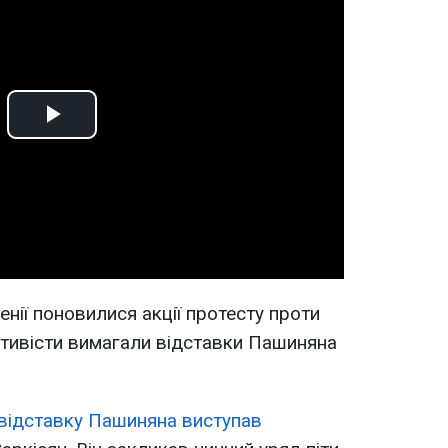
Play
Video
енії поновилися акції протесту проти
тивісти вимагали відставки Пашиняна
 відставку Пашиняна виступав