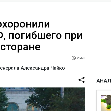
охоронили
Ф, погибшего при
есторане
2 мин
генерала Александра Чайко
АНАЛ