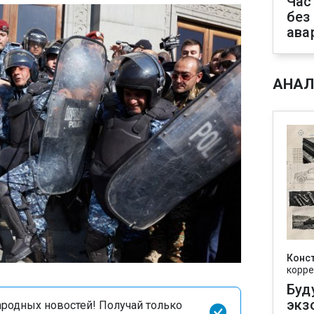
Час
без
ава
АНАЛ
Конс
корре
Буд
экз
родных новостей! Получай только