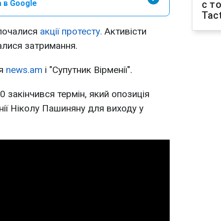
 в Google
с т
Tact
 почалися
акції протесту.
Активісти
алися затримання.
ня
news.am
і "Супутник Вірменії".
00 закінчився термін, який опозиція
нії Ніколу Пашиняну для виходу у