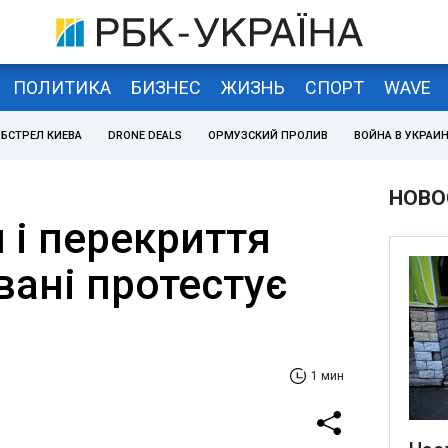
ПОЛИТИКА
БИЗНЕС
ЖИЗНЬ
СПОРТ
WAVE
БСТРЕЛ КИЕВА
DRONE DEALS
ОРМУЗСКИЙ ПРОЛИВ
ВОЙНА В УКРАИ
НОВО
 і перекриття
евані протестує
1 мин