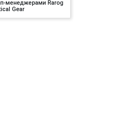
оп-менеджерами Rarog
ical Gear