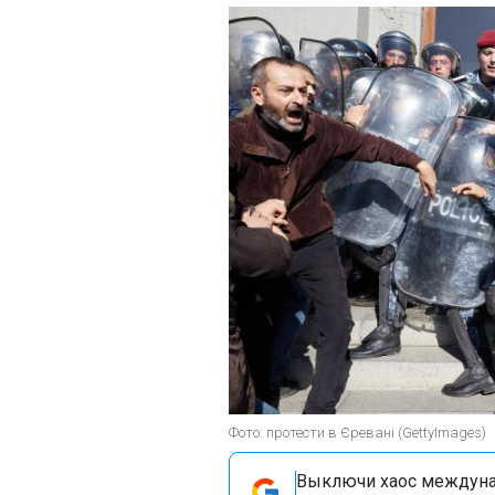
Фото: протести в Єревані (GettyImages)
Выключи хаос междуна