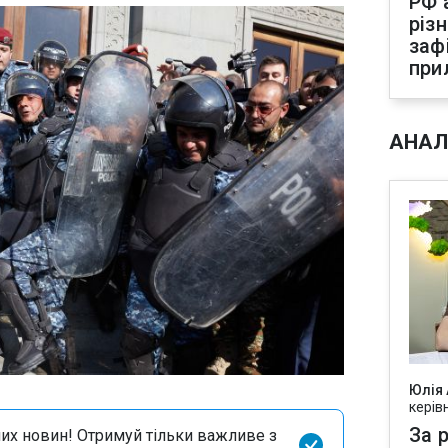
РФ 
різ
заф
при
АНАЛ
Юлія
керів
За р
их новин! Отримуй тільки важливе з