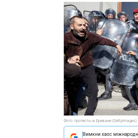
Фото: протесты в Ереване (GettyImages)
Вимкни хаос міжнародн