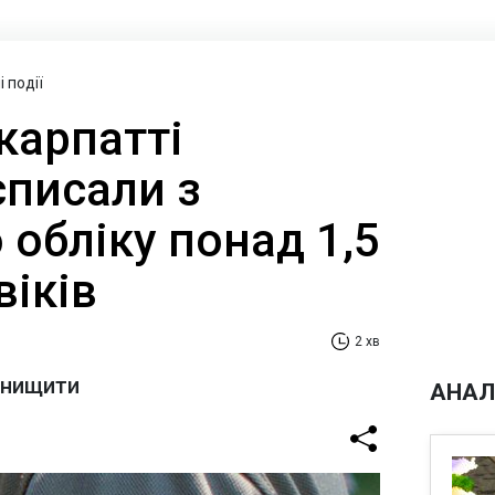
 події
карпатті
списали з
 обліку понад 1,5
віків
2 хв
знищити
АНАЛ