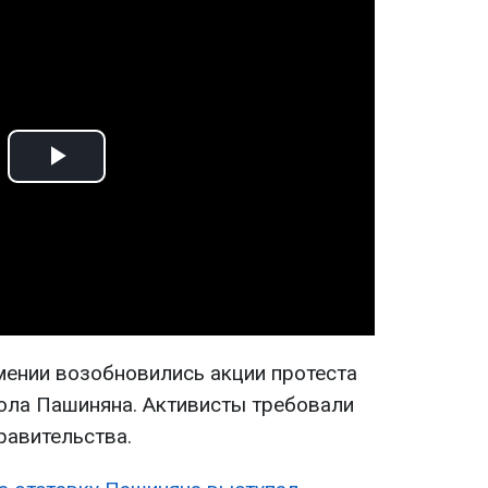
Play
Video
мении возобновились акции протеста
ола Пашиняна. Активисты требовали
равительства.