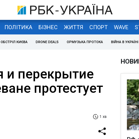
ПОЛІТИКА
БІЗНЕС
ЖИТТЯ
СПОРТ
WAVE
S
ОБСТРІЛ КИЄВА
DRONE DEALS
ОРМУЗЬКА ПРОТОКА
ВІЙНА В УКРАЇНІ
НОВИ
 и перекрытие
еване протестует
1 хв