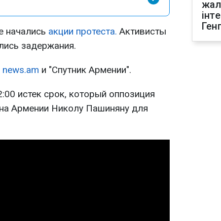
жал
інт
Ген
е начались
акции протеста.
Активисты
лись задержания.
е
news.am
и "Спутник Армении".
2:00 истек срок, который оппозиция
на Армении Николу Пашиняну для