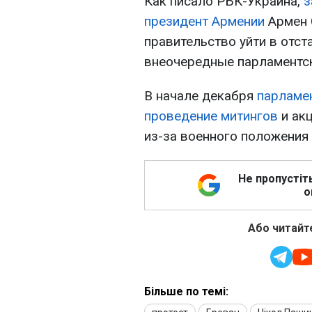
Как писало РБК-Украина,
з
президент Армении
Армен 
правительство уйти в отст
внеочередные парламентс
В начале декабря
парламен
проведение митингов
и акц
из-за военного положения 
Не пропустіт
о
Або читайте
Більше по темі: