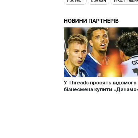
протест
Ереван
Нікол Паши