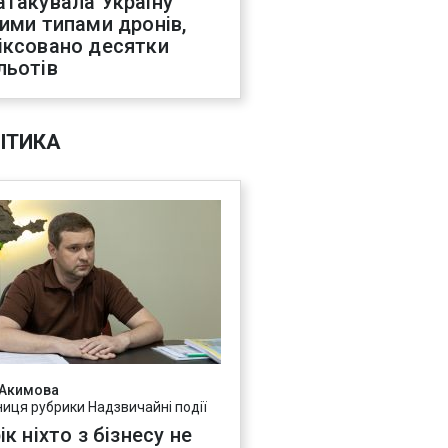
атакувала Україну
ними типами дронів,
іксовано десятки
льотів
ІТИКА
 Акимова
ниця рубрики Надзвичайні події
ік ніхто з бізнесу не