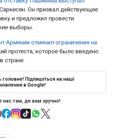
а отставку Пашиняна выступал
Саркисян. Он призвал действующее
авку и предложил провести
кие выборы.
т Армении отменил ограничения на
ий протеста, которое было введено
в стране.
ь головне! Підпишіться на наші
новлення в Google!
 нас там, де вам зручно!