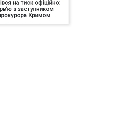
івся на тиск офіційно:
ерв'ю з заступником
прокурора Кримом