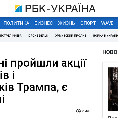
ПОЛИТИКА
БИЗНЕС
ЖИЗНЬ
СПОРТ
WAVE
БСТРЕЛ КИЕВА
DRONE DEALS
ОРМУЗСКИЙ ПРОЛИВ
ВОЙНА В УКРАИ
НОВО
і пройшли акції
в і
ів Трампа, є
і
2 мин