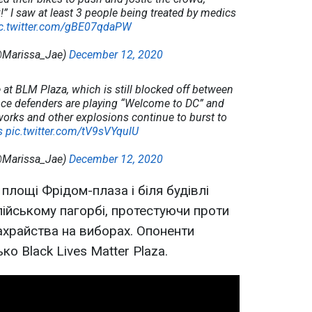
” I saw at least 3 people being treated by medics
c.twitter.com/gBE07qdaPW
@Marissa_Jae)
December 12, 2020
ne at BLM Plaza, which is still blocked off between
nce defenders are playing “Welcome to DC” and
works and other explosions continue to burst to
s
pic.twitter.com/tV9sVYqulU
@Marissa_Jae)
December 12, 2020
 площі Фрідом-плаза і біля будівлі
лійському пагорбі, протестуючи проти
шахрайства на виборах. Опоненти
о Black Lives Matter Plaza.