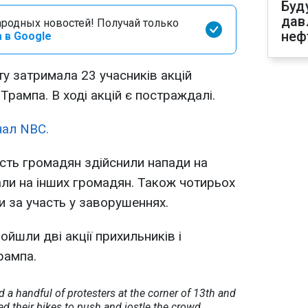
Буд
дав
родных новостей! Получай только
неф
 в Google
ту затримала 23 учасників акцій
 Трампа. В ході акцій є постраждалі.
нал NBC.
сть громадян здійснили напади на
али на інших громадян. Також чотирьох
и за участь у заворушеннях.
ойшли дві акції прихильників і
рампа.
 a handful of protesters at the corner of 13th and
ed their bikes to push and jostle the crowd,