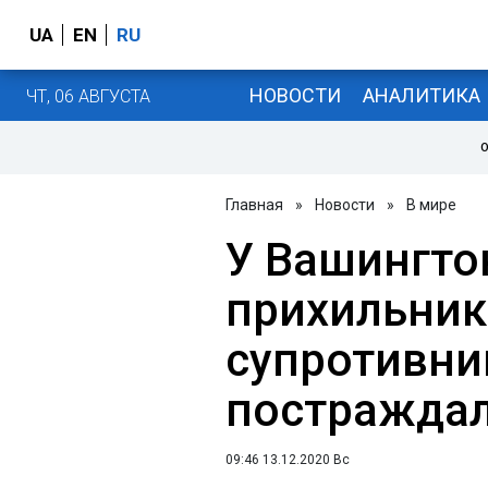
UA
EN
RU
НОВОСТИ
АНАЛИТИКА
ЧТ, 06 АВГУСТА
О
Главная
»
Новости
»
В мире
У Вашингтон
прихильникі
супротивник
постраждал
09:46 13.12.2020 Вс