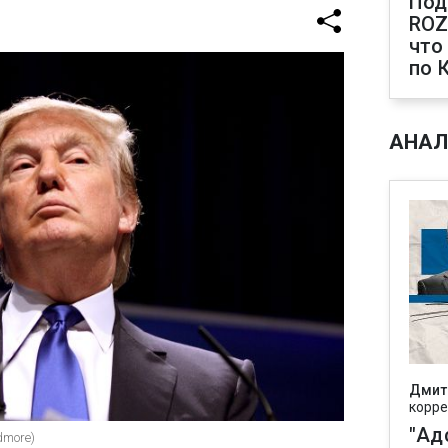
Под
ROZ
что
по 
АНАЛ
Дмит
корре
"Ад
dmore)