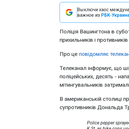
Выключи хаос междуна
важное из
РБК-Украина
Поліція Вашингтона в субо
прихильників і противників
Про це
повідомляє телека
Телеканал інформує, що ші
поліцейських, десять - нап
мітингувальників затримал
В американській столиці пр
супротивників Дональда Т
Police pepper sprayed
K St, as bike cops us