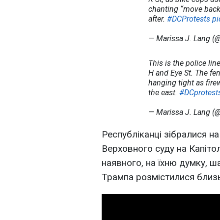
chanting “move back!
after.
#DCProtests
pi
— Marissa J. Lang (
This is the police li
H and Eye St. The fe
hanging tight as fire
the east.
#DCprotest
— Marissa J. Lang (
Республіканці зібралися на
Верховного суду на Капіто
наявного, на їхню думку, 
Трампа розмістилися близьк