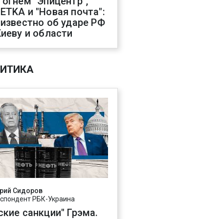
 огнем "Эпицентр",
ETKA и "Новая почта":
 известно об ударе РФ
Киеву и области
ИТИКА
рий Сидоров
спондент РБК-Украина
ские санкции" Грэма.