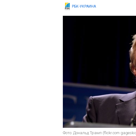
РБК-УКРАИНА
Фото: Дональд Трамп (flickr.com gageski