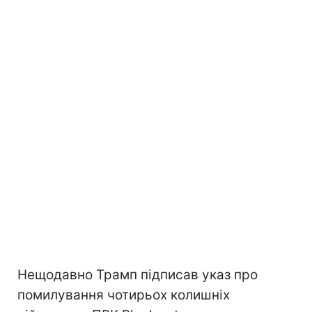
Нещодавно Трамп підписав указ про
помилування чотирьох колишніх