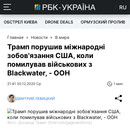
RU
ОБСТРЕЛ КИЕВА
DRONE DEALS
ОРМУЗСКИЙ ПРОЛИВ
Главная
»
Новости
»
В мире
Трамп порушив міжнародні
зобов'язання США, коли
помилував військових з
Blackwater, - ООН
21:41 30.12.2020 Ср
1 мин
ДМИТРИЙ ЛЕВИЦКИЙ
Фото: Дональд Трамп (flickr.com/gageskidmore)