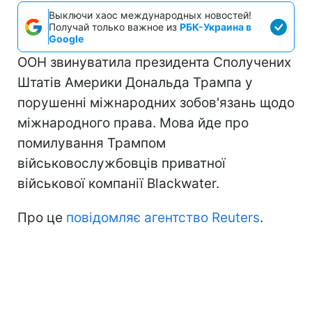
Выключи хаос международных новостей!
Получай только важное из
РБК-Украина в
Google
ООН звинуватила президента Сполучених
Штатів Америки Дональда Трампа у
порушенні міжнародних зобов'язань щодо
міжнародного права. Мова йде про
помилування Трампом
військовослужбовців приватної
військової компанії Blackwater.
Про це
повідомляє агентство Reuters
.