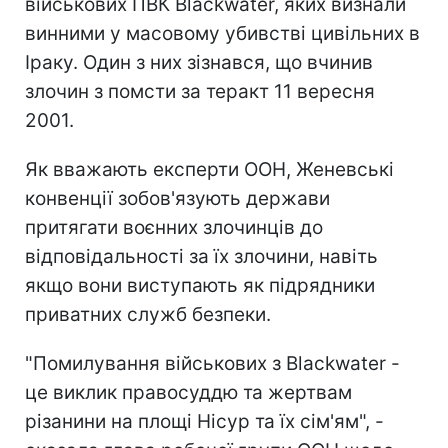
військових ПВК Blackwater, яких визнали
винними у масовому убивстві цивільних в
Іраку. Один з них зізнався, що вчинив
злочин з помсти за теракт 11 вересня
2001.
Як вважають експерти ООН, Женевські
конвенції зобов'язують держави
притягати воєнних злочинців до
відповідальності за їх злочини, навіть
якщо вони виступають як підрядники
приватних служб безпеки.
"Помилування військових з Blackwater -
це виклик правосуддю та жертвам
різанини на площі Нісур та їх сім'ям", -