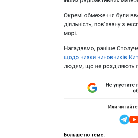
інших радіоактивних матері
Окремі обмеження були введ
діяльність, пов'язану з е
морі.
Нагадаємо, раніше Сполуч
щодо низки чиновників Ки
людям, що не розділяють п
Не упустите 
об
Или читайте
Больше по теме: