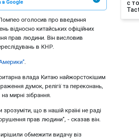
 в Google
с т
Tact
омпео оголосив про введення
нь відносно китайських офіційних
ння прав людини. Він висловив
ереслідувань в КНР.
 Америки"
.
ритарна влада Китаю найжорстокішим
аження думок, релігії та переконань,
 на мирні зібрання.
 зрозуміти, що в нашій країні не раді
порушення прав людини", - сказав він.
ирішили обмежити видачу віз