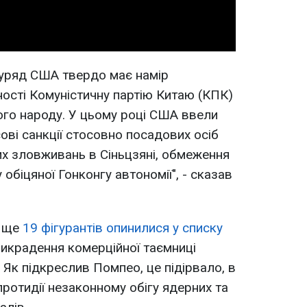
 уряд США твердо має намір
ності Комуністичну партію Китаю (КПК)
кого народу. У цьому році США ввели
ові санкції стосовно посадових осіб
х зловживань в Сіньцзяні, обмеження
 обіцяної Гонконгу автономії", - сказав
о ще
19 фігурантів опинилися у списку
викрадення комерційної таємниці
 Як підкреслив Помпео, це підірвало, в
ротидії незаконному обігу ядерних та