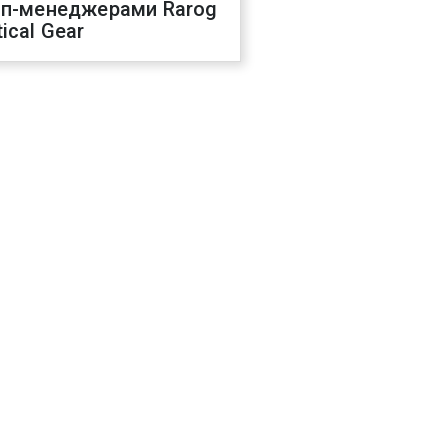
оп-менеджерами Rarog
ical Gear