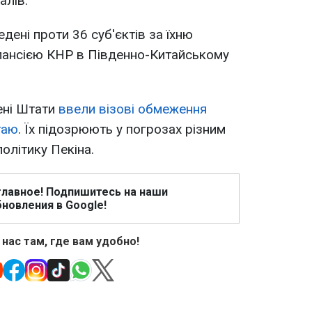
алів.
ені проти 36 суб'єктів за їхню
кспансією КНР в Південно-Китайському
ені Штати
ввели візові обмеження
таю
. Їх підозрюють у погрозах різним
олітику Пекіна.
главное! Подпишитесь на наши
новления в Google!
 нас там, где вам удобно!