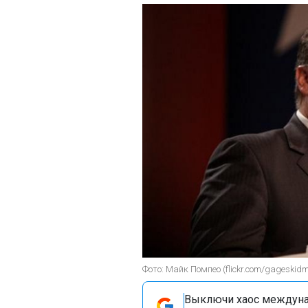
Фото: Майк Помпео (flickr.com/gageskidm
Выключи хаос междуна