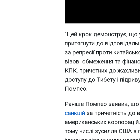
"Цей крок демонструє, що
притягнути до відповідаль
за репресії проти китайсь
візові обмеження та фінанс
КПК, причетних до жахливи
доступу до Тибету і підриву
Помпео.
Раніше Помпео заявив, щ
санкцій
за причетність до 
американських корпорацій.
тому числі зусилля США з п