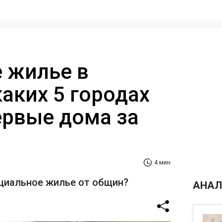
 жилье в
каких 5 городах
ервые дома за
4 мин
циальное жилье от общин?
АНАЛ