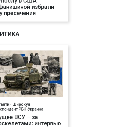
-послу в США
фанишиной избрали
у пресечения
ИТИКА
тантин Широкун
спондент РБК-Украина
ущее ВСУ – за
оскелетами: интервью