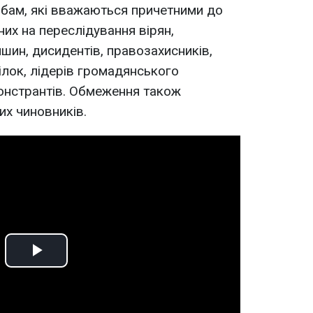
бам, які вважаються причетними до
них на переслідування вірян,
шин, дисидентів, правозахисників,
ілок, лідерів громадянського
онстрантів. Обмеження також
х чиновників.
Play
Video