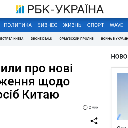
ПОЛИТИКА
БИЗНЕС
ЖИЗНЬ
СПОРТ
WAVE
БСТРЕЛ КИЕВА
DRONE DEALS
ОРМУЗСКИЙ ПРОЛИВ
ВОЙНА В УКРАИ
НОВО
или про нові
еження щодо
осіб Китаю
2 мин