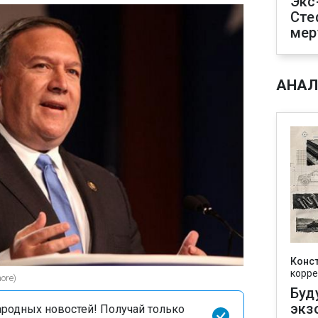
Экс
Сте
мер
АНАЛ
Конс
корре
ore)
Буд
экз
родных новостей! Получай только