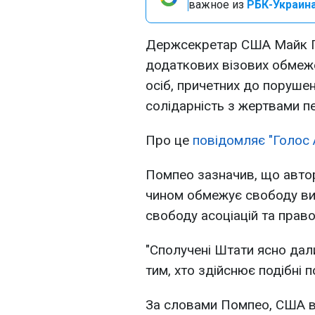
важное из
РБК-Украина
Держсекретар США Майк П
додаткових візових обмеже
осіб, причетних до поруше
солідарність з жертвами п
Про це
повідомляє "Голос
Помпео зазначив, що авто
чином обмежує свободу вир
свободу асоціацій та право
"Сполучені Штати ясно дали
тим, хто здійснює подібні 
За словами Помпео, США в