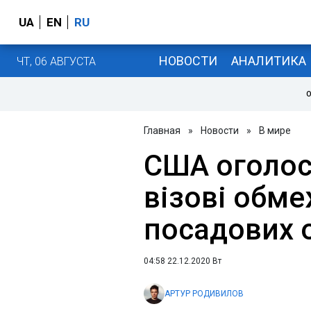
UA
EN
RU
НОВОСТИ
АНАЛИТИКА
ЧТ, 06 АВГУСТА
О
Главная
»
Новости
»
В мире
США оголос
візові обм
посадових 
04:58 22.12.2020 Вт
АРТУР РОДИВИЛОВ