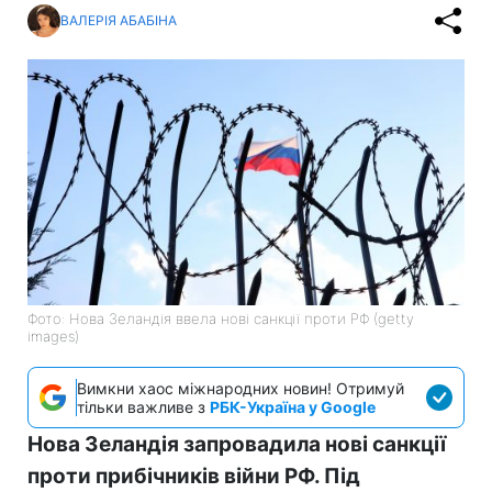
ВАЛЕРІЯ АБАБІНА
Фото: Нова Зеландія ввела нові санкції проти РФ (getty
images)
Вимкни хаос міжнародних новин! Отримуй
тільки важливе з
РБК-Україна у Google
Нова Зеландія запровадила нові санкції
проти прибічників війни РФ. Під