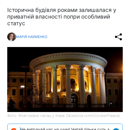
Історична будівля роками залишалася у
приватній власності попри особливий
статус
МАРІЯ НАУМЕНКО
Фото: Жовтневий палац у Києві (facebook.com/OctoberPalace)
Не витрачай час на шум! Читай тільки суть з