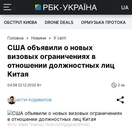
UA
ОБСТРІЛ КИЄВА
DRONE DEALS
ОРМУЗЬКА ПРОТОКА
Головна
»
Новини
»
У світі
США объявили о новых
визовых ограничениях в
отношении должностных лиц
Китая
04:58 22.12.2020 Вт
2 хв
АРТУР РОДИВИЛОВ
Фото: Майк Помпео (flickr.com/gageskidmore)