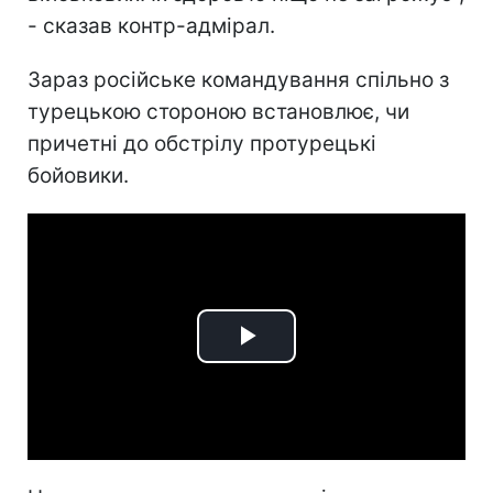
- сказав контр-адмірал.
Зараз російське командування спільно з
турецькою стороною встановлює, чи
причетні до обстрілу протурецькі
бойовики.
Play
Video