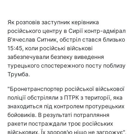
Як розповів заступник керівника
російського центру в Сирії контр-адмірал
В'ячеслав Ситник, обстріл стався близько
15:45, коли російські військові
забезпечували безпеку виведення
турецького спостережного посту поблизу
Трумба.
"Бронетранспортер російської військової
поліції обстріляли з ПТРК з території, яка
знаходиться під контролем протурецьких
бойовиків. В результаті потрапляння
ракети постраждали троє російських
військових. Їх здоров'ю ніщо не загрожує",