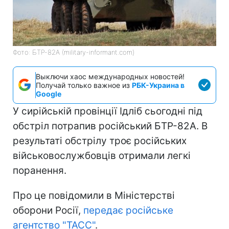
Фото: БТР-82А (military-informant.com)
Выключи хаос международных новостей!
Получай только важное из
РБК-Украина в
Google
У сирійській провінції Ідліб сьогодні під
обстріл потрапив російський БТР-82А. В
результаті обстрілу троє російських
військовослужбовців отримали легкі
поранення.
Про це повідомили в Міністерстві
оборони Росії,
передає російське
агентство "ТАСС"
.