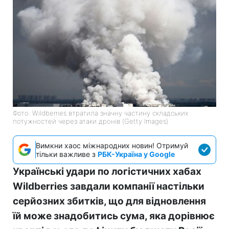
Фото: Wildberries втратила значну частину складських
потужностей через атаки дронів (Getty Images)
Вимкни хаос міжнародних новин! Отримуй
тільки важливе з
РБК-Україна у Google
Українські удари по логістичних хабах
Wildberries завдали компанії настільки
серйозних збитків, що для відновлення
їй може знадобитись сума, яка дорівнює