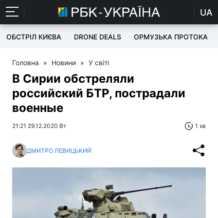
UA
ОБСТРІЛ КИЄВА
DRONE DEALS
ОРМУЗЬКА ПРОТОКА
Головна
»
Новини
»
У світі
В Сирии обстреляли
российский БТР, пострадали
военные
21:21 29.12.2020 Вт
1 хв
ДМИТРО ЛЕВИЦЬКИЙ