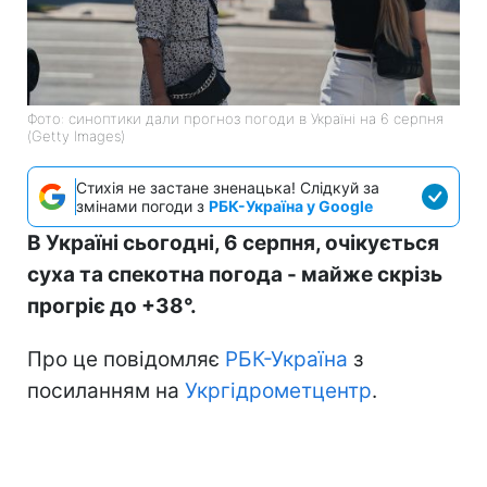
Фото: синоптики дали прогноз погоди в Україні на 6 серпня
(Getty Images)
Стихія не застане зненацька! Слідкуй за
змінами погоди з
РБК-Україна у Google
В Україні сьогодні, 6 серпня, очікується
суха та спекотна погода - майже скрізь
прогріє до +38°.
Про це повідомляє
РБК-Україна
з
посиланням на
Укргідрометцентр
.