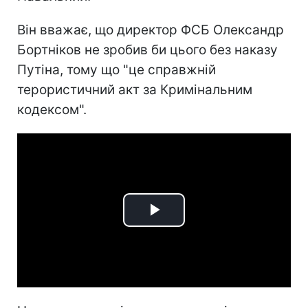
Він вважає, що директор ФСБ Олександр
Бортніков не зробив би цього без наказу
Путіна, тому що "це справжній
терористичний акт за Кримінальним
кодексом".
Play
Video