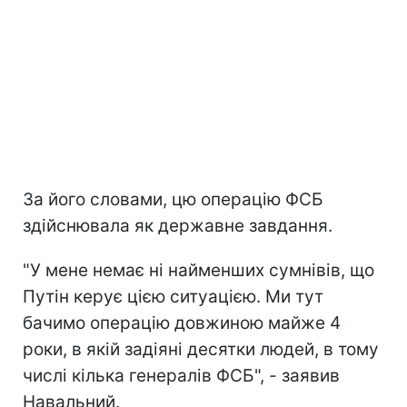
За його словами, цю операцію ФСБ
здійснювала як державне завдання.
"У мене немає ні найменших сумнівів, що
Путін керує цією ситуацією. Ми тут
бачимо операцію довжиною майже 4
роки, в якій задіяні десятки людей, в тому
числі кілька генералів ФСБ", - заявив
Навальний.