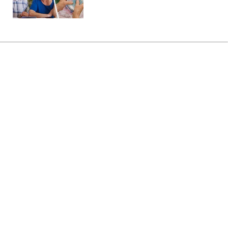
Главная
»
Новости
»
В мире
В Косово премьера забросали
яйцами прямо во время
заседания парламента (видео)
12:51 09.08.2026 Вс
2 мин
Депутат подготовила для главы
правительства необычный способ
выразить свое возмущение
МАРИЯ НАУМЕНКО