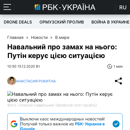
RU
DRONE DEALS
ОРМУЗСКИЙ ПРОЛИВ
ВОЙНА В УКРАИНЕ
Главная
»
Новости
»
В мире
Навальний про замах на нього:
Путін керує цією ситуацією
10:50 15.12.2020 Вт
1 мин
АНАСТАСИЯ РОКИТНА
Фото: Олексій Навальний (facebook com navalny)
Выключи хаос международных новостей!
Получай только важное из
РБК-Украина в
Google