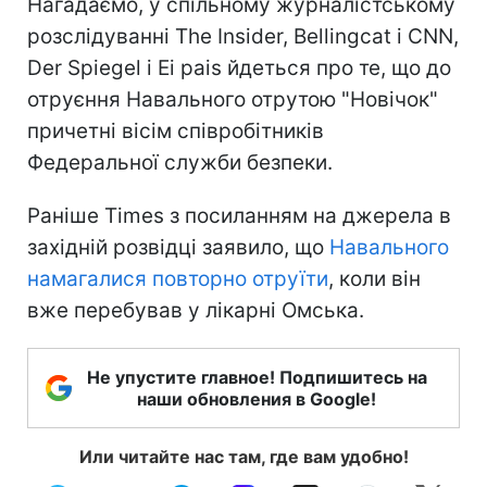
Нагадаємо, у спільному журналістському
розслідуванні The Insider, Bellingcat і CNN,
Der Spiegel і Ei pais йдеться про те, що до
отруєння Навального отрутою "Новічок"
причетні вісім співробітників
Федеральної служби безпеки.
Раніше Times з посиланням на джерела в
західній розвідці заявило, що
Навального
намагалися повторно отруїти
, коли він
вже перебував у лікарні Омська.
Не упустите главное! Подпишитесь на
наши обновления в Google!
Или читайте нас там, где вам удобно!