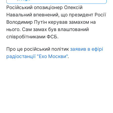
Російський опозиціонер Олексій
Навальний впевнений, що президент Росії
Володимир Путін керував замахом на
нього. Сам замах був влаштований
співробітниками ФСБ.
Про це російський політик
заявив в ефірі
радіостанції "Ехо Москви"
.