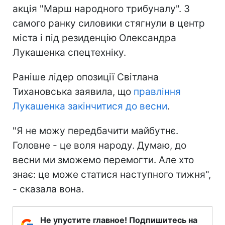
акція "Марш народного трибуналу". З
самого ранку силовики стягнули в центр
міста і під резиденцію Олександра
Лукашенка спецтехніку.
Раніше лідер опозиції Світлана
Тихановська заявила, що
правління
Лукашенка закінчитися до весни
.
"Я не можу передбачити майбутнє.
Головне - це воля народу. Думаю, до
весни ми зможемо перемогти. Але хто
знає: це може статися наступного тижня",
- сказала вона.
Не упустите главное! Подпишитесь на