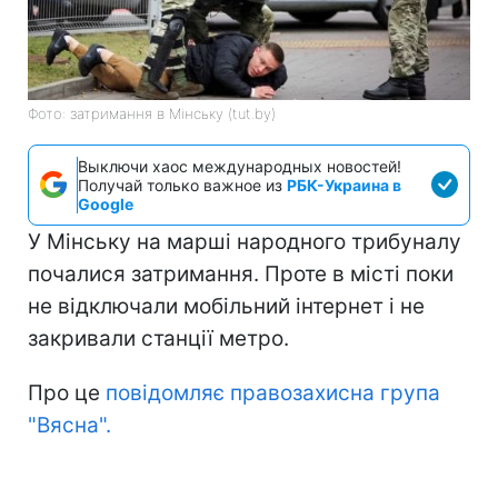
Фото: затримання в Мінську (tut.by)
Выключи хаос международных новостей!
Получай только важное из
РБК-Украина в
Google
У Мінську на марші народного трибуналу
почалися затримання. Проте в місті поки
не відключали мобільний інтернет і не
закривали станції метро.
Про це
повідомляє правозахисна група
"Вясна".