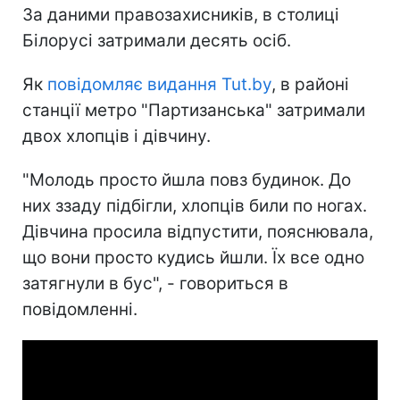
За даними правозахисників, в столиці
Білорусі затримали десять осіб.
Як
повідомляє видання Tut.by
, в районі
станції метро "Партизанська" затримали
двох хлопців і дівчину.
"Молодь просто йшла повз будинок. До
них ззаду підбігли, хлопців били по ногах.
Дівчина просила відпустити, пояснювала,
що вони просто кудись йшли. Їх все одно
затягнули в бус", - говориться в
повідомленні.