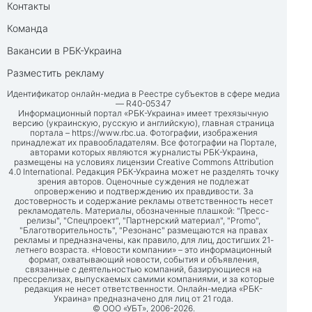
Контакты
Команда
Вакансии в РБК-Украина
Разместить рекламу
Идентификатор онлайн-медиа в Реестре субъектов в сфере медиа
— R40-05347
Информационный портал «РБК-Украина» имеет трехязычную
версию (украинскую, русскую и английскую), главная страница
портала –
https://www.rbc.ua
. Фотографии, изображения
принадлежат их правообладателям. Все фотографии на Портале,
авторами которых являются журналисты РБК-Украина,
размещены на условиях лицензии Creative Commons Attribution
4.0 International. Редакция РБК-Украина может не разделять точку
зрения авторов. Оценочные суждения не подлежат
опровержению и подтверждению их правдивости. За
достоверность и содержание рекламы ответственность несет
рекламодатель. Материалы, обозначенные плашкой: "Пресс-
релизы", "Спецпроект", "Партнерский материал", "Promo",
"Благотворительность", "Резонанс" размещаются на правах
рекламы и предназначены, как правило, для лиц, достигших 21-
летнего возраста. «Новости компании» – это информационный
формат, охватывающий новости, события и объявления,
связанные с деятельностью компаний, базирующиеся на
прессрелизах, выпускаемых самими компаниями, и за которые
редакция не несет ответственности. Онлайн-медиа «РБК-
Украина» предназначено для лиц от 21 года.
© ООО «УБТ», 2006-2026.