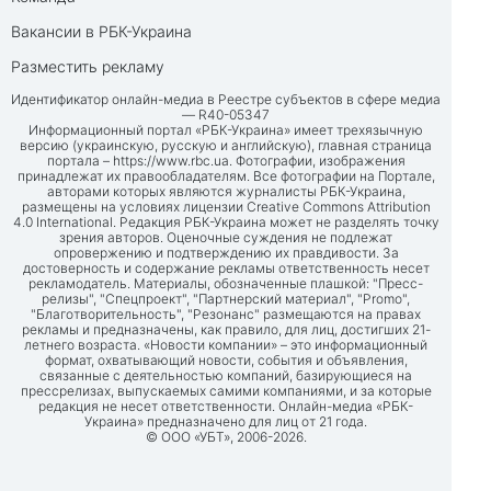
Вакансии в РБК-Украина
Разместить рекламу
Идентификатор онлайн-медиа в Реестре субъектов в сфере медиа
— R40-05347
Информационный портал «РБК-Украина» имеет трехязычную
версию (украинскую, русскую и английскую), главная страница
портала –
https://www.rbc.ua
. Фотографии, изображения
принадлежат их правообладателям. Все фотографии на Портале,
авторами которых являются журналисты РБК-Украина,
размещены на условиях лицензии Creative Commons Attribution
4.0 International. Редакция РБК-Украина может не разделять точку
зрения авторов. Оценочные суждения не подлежат
опровержению и подтверждению их правдивости. За
достоверность и содержание рекламы ответственность несет
рекламодатель. Материалы, обозначенные плашкой: "Пресс-
релизы", "Спецпроект", "Партнерский материал", "Promo",
"Благотворительность", "Резонанс" размещаются на правах
рекламы и предназначены, как правило, для лиц, достигших 21-
летнего возраста. «Новости компании» – это информационный
формат, охватывающий новости, события и объявления,
связанные с деятельностью компаний, базирующиеся на
прессрелизах, выпускаемых самими компаниями, и за которые
редакция не несет ответственности. Онлайн-медиа «РБК-
Украина» предназначено для лиц от 21 года.
© ООО «УБТ», 2006-2026.