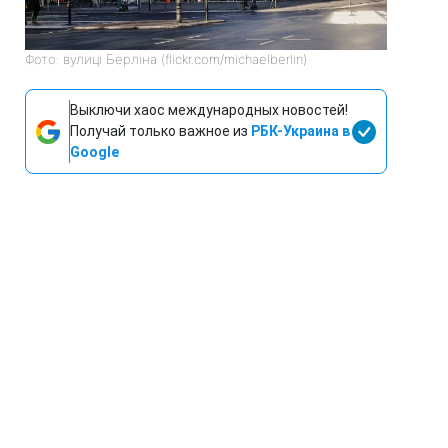
Фото: вулиці Берліна (flickr.com/michaelberlin)
Выключи хаос международных новостей!
Получай только важное из
РБК-Украина в
Google