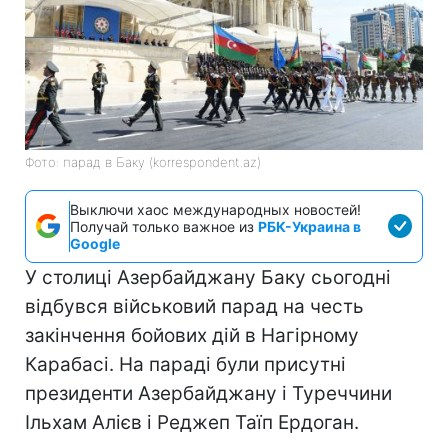
Фото: парад в Баку (korrespondent.az)
Выключи хаос международных новостей!
Получай только важное из
РБК-Украина в
Google
У столиці Азербайджану Баку сьогодні
відбувся військовий парад на честь
закінчення бойових дій в Нагірному
Карабасі. На параді були присутні
президенти Азербайджану і Туреччини
Ільхам Алієв і Реджеп Таїп Ердоган.