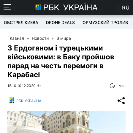
RU
ОБСТРЕЛ КИЕВА
DRONE DEALS
ОРМУЗСКИЙ ПРОЛИВ
Главная
»
Новости
»
В мире
З Ердоганом і турецькими
військовими: в Баку пройшов
парад на честь перемоги в
Карабасі
15:10 10.12.2020 Чт
1 мин
РБК-УКРАИНА