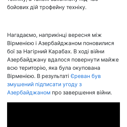
бойових дій трофейну техніку.
Нагадаємо, наприкінці вересня між
Вірменією і Азербайджаном поновилися
бої за Нагірний Карабах. В ході війни
Азербайджану вдалося повернути майже
всю територію, яка була окупована
Вірменією. В результаті
Єреван був
змушений підписати угоду з
Азербайджаном
про завершення війни.