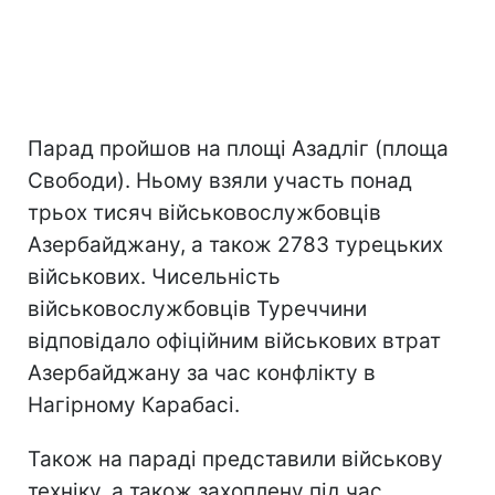
Парад пройшов на площі Азадліг (площа
Свободи). Ньому взяли участь понад
трьох тисяч військовослужбовців
Азербайджану, а також 2783 турецьких
військових. Чисельність
військовослужбовців Туреччини
відповідало офіційним військових втрат
Азербайджану за час конфлікту в
Нагірному Карабасі.
Також на параді представили військову
техніку, а також захоплену під час