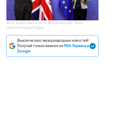
Фото: Борис Джонсон та Урсула фон дер Ляйєн
(flickr.com/number10gov)
Выключи хаос международных новостей!
Получай только важное из
РБК-Украина в
Google