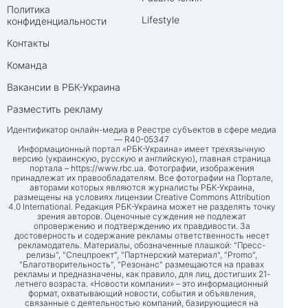
Политика
Lifestyle
конфиденциальности
Контакты
Команда
Вакансии в РБК-Украина
Разместить рекламу
Идентификатор онлайн-медиа в Реестре субъектов в сфере медиа
— R40-05347
Информационный портал «РБК-Украина» имеет трехязычную
версию (украинскую, русскую и английскую), главная страница
портала –
https://www.rbc.ua
. Фотографии, изображения
принадлежат их правообладателям. Все фотографии на Портале,
авторами которых являются журналисты РБК-Украина,
размещены на условиях лицензии Creative Commons Attribution
4.0 International. Редакция РБК-Украина может не разделять точку
зрения авторов. Оценочные суждения не подлежат
опровержению и подтверждению их правдивости. За
достоверность и содержание рекламы ответственность несет
рекламодатель. Материалы, обозначенные плашкой: "Пресс-
релизы", "Спецпроект", "Партнерский материал", "Promo",
"Благотворительность", "Резонанс" размещаются на правах
рекламы и предназначены, как правило, для лиц, достигших 21-
летнего возраста. «Новости компании» – это информационный
формат, охватывающий новости, события и объявления,
связанные с деятельностью компаний, базирующиеся на