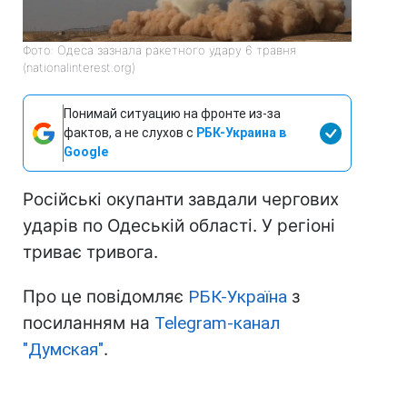
Фото: Одеса зазнала ракетного удару 6 травня
(nationalinterest.org)
Понимай ситуацию на фронте из-за
фактов, а не слухов с
РБК-Украина в
Google
Російські окупанти завдали чергових
ударів по Одеській області. У регіоні
триває тривога.
Про це повідомляє
РБК-Україна
з
посиланням на
Telegram-канал
"Думская"
.