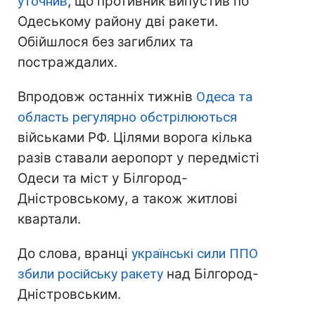
уточнив
, що противник випустив по
Одеському району дві ракети.
Обійшлося без загиблих та
постраждалих.
Впродовж останніх тижнів
Одеса та
область регулярно обстрілюються
військами РФ. Цілями ворога кілька
разів ставали аеропорт у передмісті
Одеси та міст у Білгород-
Дністровському, а також житлові
квартали.
До слова, вранці
українські сили ППО
збили російську ракету
над Білгород-
Дністровським.