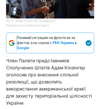
Фото: Адам Кінзінгер (праворуч)
(facebook.com/RepKinzinger)
Понимай ситуацию на фронте из-за
фактов, а не слухов с
РБК-Украина в
Google
Член Палати представників
Сполучених Штатів Адам Кінзінгер
оголосив про внесення спільної
резолюції, що дозволить
використання американської армії
для захисту територіальної цілісності
України.