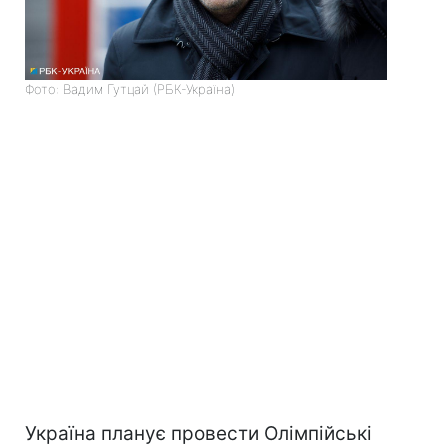
Фото: Вадим Гутцай (РБК-Україна)
Україна планує провести Олімпійські