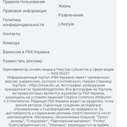
Правила пользования
Жизнь
Правовая информация
Развлечения
Политика
Lifestyle
конфиденциальности
Контакты
Команда
Вакансии в РБК-Украина
Разместить рекламу
Идентификатор онлайн-медиа в Реестре субъектов в сфере медиа
— R40-05347
Информационный портал «РБК-Украина» имеет трехязычную
версию (украинскую, русскую и английскую), главная страница
портала –
https://www.rbc.ua
. Фотографии, изображения
принадлежат их правообладателям. Все фотографии на Портале,
авторами которых являются журналисты РБК-Украина,
размещены на условиях лицензии Creative Commons Attribution
4.0 International. Редакция РБК-Украина может не разделять точку
зрения авторов. Оценочные суждения не подлежат
опровержению и подтверждению их правдивости. За
достоверность и содержание рекламы ответственность несет
рекламодатель. Материалы, обозначенные плашкой: "Пресс-
релизы", "Спецпроект", "Партнерский материал", "Promo",
"Благотворительность", "Резонанс" размещаются на правах