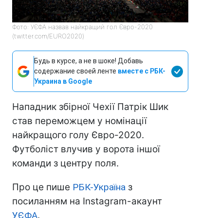
Фото: УЄФА назвав найкращий гол Євро-2020
(twitter.com/EURO2020)
Будь в курсе, а не в шоке! Добавь
содержание своей ленте
вместе с РБК-
Украина в Google
Нападник збірної Чехії Патрік Шик
став переможцем у номінації
найкращого голу Євро-2020.
Футболіст влучив у ворота іншої
команди з центру поля.
Про це пише
РБК-Україна
з
посиланням на Instagram-акаунт
УЄФА
.